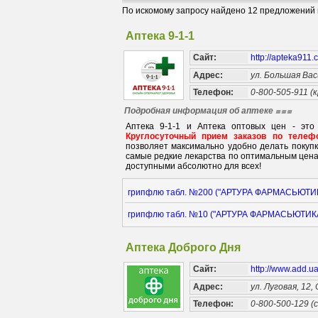
По искомому запросу найдено 12 предложений в
Аптека 9-1-1
Сайт:
http://apteka911
Адрес:
ул. Большая Вас
Телефон:
0-800-505-911 (
Подробная информация об аптеке
Аптека 9-1-1 и Аптека оптовых цен - это
Круглосуточный прием заказов по телефо
позволяет максимально удобно делать покуп
самые редкие лекарства по оптимальным цена
доступными абсолютно для всех!
грипфлю табл. №200 ("АРТУРА ФАРМАСЬЮТИКА
грипфлю табл. №10 ("АРТУРА ФАРМАСЬЮТИКАЛ
Аптека Доброго Дня
Сайт:
http://www.add.u
Адрес:
ул. Луговая, 12,
Телефон:
0-800-500-129 (