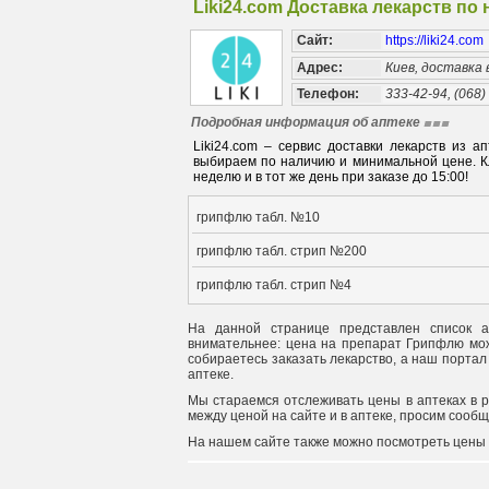
Liki24.com Доставка лекарств по
Сайт:
https://liki24.com
Адрес:
Киев, доставка
Телефон:
333-42-94, (068)
Подробная информация об аптеке
Liki24.com – сервис доставки лекарств из 
выбираем по наличию и минимальной цене. Кл
неделю и в тот же день при заказе до 15:00!
грипфлю табл. №10
грипфлю табл. стрип №200
грипфлю табл. стрип №4
На данной странице представлен список а
внимательнее: цена на препарат Грипфлю може
собираетесь заказать лекарство, а наш портал
аптеке.
Мы стараемся отслеживать цены в аптеках в 
между ценой на сайте и в аптеке, просим сооб
На нашем сайте также можно посмотреть цены