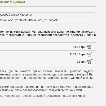
 низким ценам
 в любой город Украины
 686-49-58, (063) 938-48-68, (050) 557-22-93
аптек по низким ценам. Мы анализируем цены по многим аптекам и
иент экономит 20-30% на стоимости препаратов. Доставка 7 дней в
51.58 грн.
1153.45 грн.
19 грн.
птек, где вы можете прямо сейчас заказать Грипфлю. Будьте
т отличаться, в зависимости от города или аптеки, в которой Вы
 позволяет найти его по наиболее выгодной цене в удобной для вас
режиме «реального времени», но если Вы обнаружите расхождение
щить нам об этом, воспользовавшись формой обратной связи.
 на:
Кардиофит
,
Трифас
,
Безугрей
,
Эспумизан
,
Демотен
в Киеве.