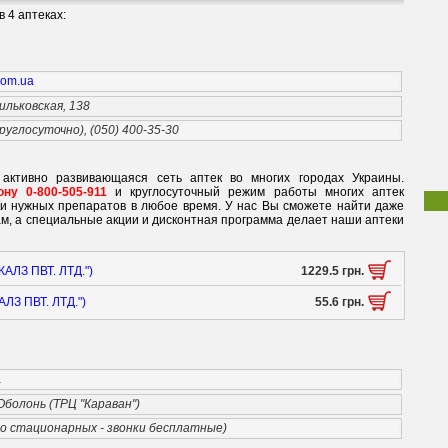
 4 аптеках:
.com.ua
ильковская, 138
круглосуточно), (050) 400-35-30
 активно развивающаяся сеть аптек во многих городах Украины.
ну 0-800-505-911
и круглосуточный режим работы многих аптек
ки нужных препаратов в любое время. У нас Вы сможете найти даже
м, а специальные акции и дисконтная программа делает наши аптеки
ЛЗ ПВТ. ЛТД.")
1229.5 грн.
З ПВТ. ЛТД.")
55.6 грн.
a
 Оболонь (ТРЦ "Караван")
со стационарных - звонки бесплатные)