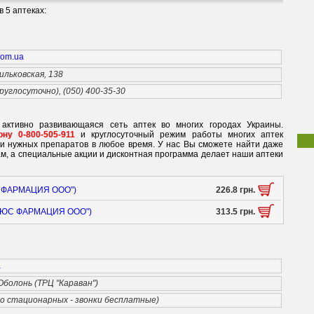
 5 аптеках:
.com.ua
ильковская, 138
круглосуточно), (050) 400-35-30
 активно развивающаяся сеть аптек во многих городах Украины.
ну 0-800-505-911
и круглосуточный режим работы многих аптек
ки нужных препаратов в любое время. У нас Вы сможете найти даже
м, а специальные акции и дисконтная программа делает наши аптеки
"ЮС ФАРМАЦИЯ ООО")
226.8 грн.
8 ("ЮС ФАРМАЦИЯ ООО")
313.5 грн.
a
 Оболонь (ТРЦ "Караван")
со стационарных - звонки бесплатные)