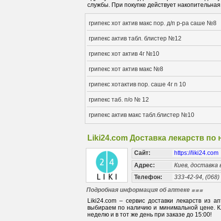
службы. При покупке действует накопительная 
грипекс хот актив макс пор. д/п р-ра саше №8
грипекс актив табл. блистер №12
грипекс хот актив 4г №10
грипекс хот актив макс №8
грипекс хотактив пор. саше 4г n 10
грипекс таб. п/о № 12
грипекс актив макс табл.блистер №10
Liki24.com Доставка лекарств по
Сайт:
https://liki24.com
Адрес:
Киев, доставка
Телефон:
333-42-94, (068)
Подробная информация об аптеке
Liki24.com – сервис доставки лекарств из 
выбираем по наличию и минимальной цене. Кл
неделю и в тот же день при заказе до 15:00!