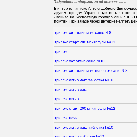
Подробная информация об аптеке
В интернет-аптеке Аптека Доброго Дня осуще
другим городам Украины, где есть аптеки с
Звоните на бесплатную горячую линию 0 80
покупки. При заказе через интернет-аптеку цен
грипекс хот актив макс саше №8
грипекс старт 200 мг капсулы №12
грипекс
грипекс хот актив саше №10
грипекс хот актив макс порошок саше №8
грипекс актив макс таблетки №10
грипекс актив макс
грипекс актив
грипекс старт 200 мг капсулы №12
грипекс ночь
грипекс актив макс таблетки №10