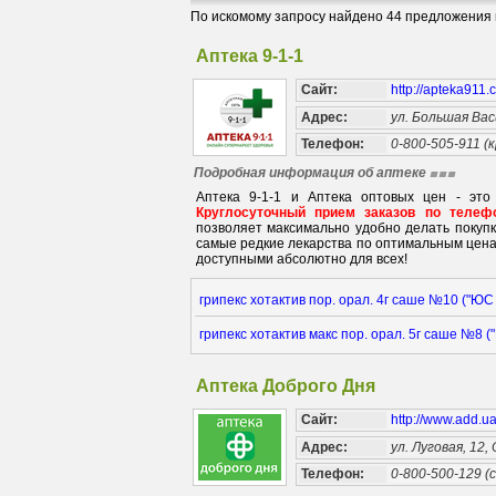
По искомому запросу найдено 44 предложения в
Аптека 9-1-1
Сайт:
http://apteka911
Адрес:
ул. Большая Вас
Телефон:
0-800-505-911 (
Подробная информация об аптеке
Аптека 9-1-1 и Аптека оптовых цен - это
Круглосуточный прием заказов по телефо
позволяет максимально удобно делать покуп
самые редкие лекарства по оптимальным цена
доступными абсолютно для всех!
грипекс хотактив пор. орал. 4г саше №10 (
грипекс хотактив макс пор. орал. 5г саше №
Аптека Доброго Дня
Сайт:
http://www.add.u
Адрес:
ул. Луговая, 12,
Телефон:
0-800-500-129 (