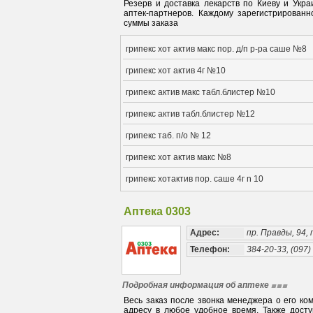
Резерв и доставка лекарств по Киеву и Укра
аптек-партнеров. Каждому зарегистрирован
суммы заказа
грипекс хот актив макс пор. д/п р-ра саше №8
грипекс хот актив 4г №10
грипекс актив макс табл.блистер №10
грипекс актив табл.блистер №12
грипекс таб. п/о № 12
грипекс хот актив макс №8
грипекс хотактив пор. саше 4г n 10
Аптека 0303
Адрес:
пр. Правды, 94, 
Телефон:
384-20-33, (097)
Подробная информация об аптеке
Весь заказ после звонка менеджера о его ко
адресу в любое удобное время. Также дост