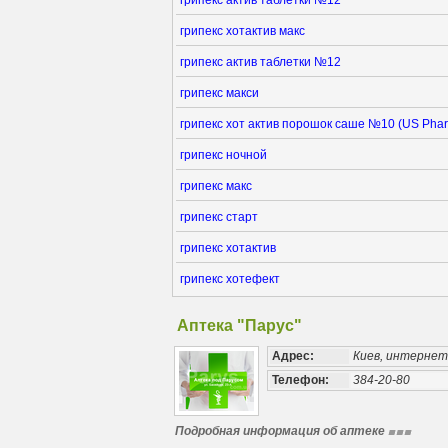
грипекс актив таблетки №12
грипекс хотактив макс
грипекс актив таблетки №12
грипекс макси
грипекс хот актив порошок саше №10 (US Pha
грипекс ночной
грипекс макс
грипекс старт
грипекс хотактив
грипекс хотефект
Аптека "Парус"
Адрес:
Киев, интерне
Телефон:
384-20-80
Подробная информация об аптеке