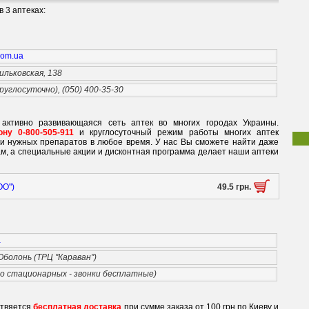
 3 аптеках:
.com.ua
ильковская, 138
круглосуточно), (050) 400-35-30
 активно развивающаяся сеть аптек во многих городах Украины.
ну 0-800-505-911
и круглосуточный режим работы многих аптек
ки нужных препаратов в любое время. У нас Вы сможете найти даже
м, а специальные акции и дисконтная программа делает наши аптеки
ОО")
49.5 грн.
a
 Оболонь (ТРЦ "Караван")
со стационарных - звонки бесплатные)
ствяется
бесплатная доставка
при сумме заказа от 100 грн по Киеву и