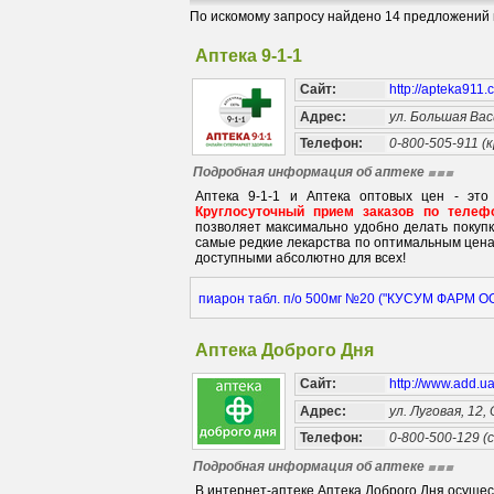
По искомому запросу найдено 14 предложений в
Аптека 9-1-1
Сайт:
http://apteka911
Адрес:
ул. Большая Вас
Телефон:
0-800-505-911 (
Подробная информация об аптеке
Аптека 9-1-1 и Аптека оптовых цен - это
Круглосуточный прием заказов по телефо
позволяет максимально удобно делать покуп
самые редкие лекарства по оптимальным цена
доступными абсолютно для всех!
пиарон табл. п/о 500мг №20 ("КУСУМ ФАРМ О
Аптека Доброго Дня
Сайт:
http://www.add.u
Адрес:
ул. Луговая, 12,
Телефон:
0-800-500-129 (
Подробная информация об аптеке
В интернет-аптеке Аптека Доброго Дня осуще