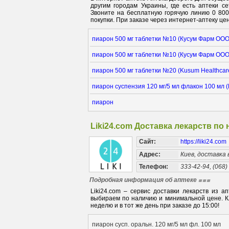
другим городам Украины, где есть аптеки с
Звоните на бесплатную горячую линию 0 80
покупки. При заказе через интернет-аптеку цен
пиарон 500 мг таблетки №10 (Кусум Фарм ООО
пиарон 500 мг таблетки №10 (Кусум Фарм ООО
пиарон 500 мг таблетки №20 (Kusum Healthcar
пиарон суспензия 120 мг/5 мл флакон 100 мл (
пиарон
Liki24.com Доставка лекарств по
Сайт:
https://liki24.com
Адрес:
Киев, доставка
Телефон:
333-42-94, (068)
Подробная информация об аптеке
Liki24.com – сервис доставки лекарств из 
выбираем по наличию и минимальной цене. Кл
неделю и в тот же день при заказе до 15:00!
пиарон сусп. оральн. 120 мг/5 мл фл. 100 мл