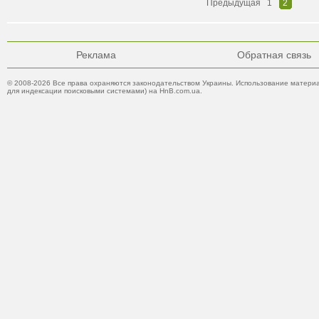
Предыдущая
1
2
Реклама
Обратная связь
© 2008-2026 Все права охраняются законодательством Украины. Использование материа
для индексации поисковыми системами) на HnB.com.ua.