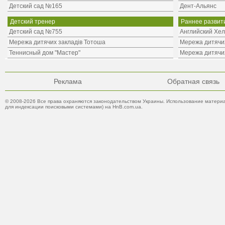
Детский сад №165
Дент-Альянс
Детский тренер
Раннее развити
Детский сад №755
Английский Хел
Мережа дитячих закладів Тотоша
Мережа дитячих
Теннисный дом "Мастер"
Мережа дитячих
Реклама
Обратная связь
© 2008-2026 Все права охраняются законодательством Украины. Использование материа
для индексации поисковыми системами) на HnB.com.ua.