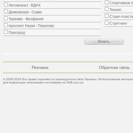
Спортивное 
Автовокзал - ВДНХ
Теннис
Демеевская - Совки
Стрип-пласти
Теремки - Феофания
Стретчинг
проспект Науки - Пирогово
Пригород
Реклама
Обратная связь
© 2008-2026 Все права охраняются законодательством Украины. Использование материа
для индексации поисковыми системами) на HnB.com.ua.