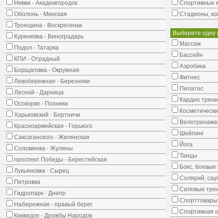
Нивки - Академгородок
Cпортивные 
Оболонь - Минская
Стадионы, ко
Троещина - Воскресенка
Выберите одну 
Куреневка - Виноградарь
Массаж
Подол - Татарка
Бассейн
КПИ - Отрадный
Аэробика
Борщаговка - Окружная
Фитнес
Левобережная - Березняки
Пилатес
Лесной - Дарница
Кардио трени
Осокорки - Позняки
Косметически
Харьковский - Бортничи
Велотренаж
Красноармейская - Горького
Шейпинг
Саксаганского - Жилянская
Йога
Соломенка - Жуляны
Танцы
проспект Победы - Берестейская
Бокс, боевые 
Лукьяновка - Сырец
Солярий, сау
Петровка
Силовые тре
Гидропарк - Днепр
Спорттовары,
Набережная - правый берег
Спортивная о
Киквидзе - Дружбы Народов