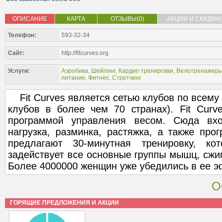
ОПИСАНИЕ
КАРТА
ОТЗЫВЫ(0)
АКЦИИ И СКИДКИ(
Телефон:
593-32-34
Сайт:
http://fitcurves.org
Услуги:
Аэробика
,
Шейпинг
,
Кардио тренировки
,
Велотренажер
питание
,
Фитнес
,
Стретчинг
Fit Curves является сетью клубов по всему 
клубов в более чем 70 странах). Fit Curv
программой управления весом. Сюда вх
нагрузка, разминка, растяжка, а также про
предлагают 30-минутная тренировку, ко
задействует все основные группы мышц, сжиг
Более 4000000 женщин уже убедились в ее э
О
ГОРЯЩИЕ ПРЕДЛОЖЕНИЯ И АКЦИИ