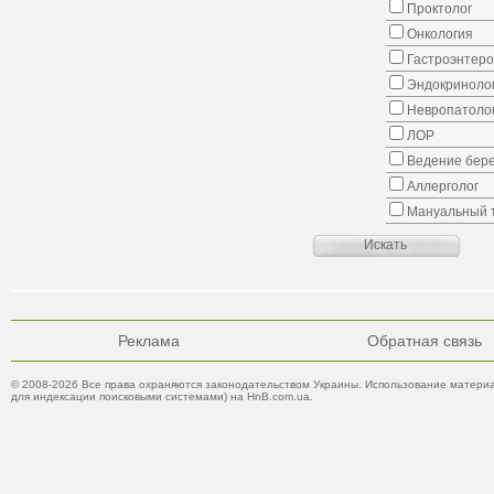
Проктолог
Онкология
Гастроэнтеро
Эндокриноло
Невропатоло
ЛОР
Ведение бер
Аллерголог
Мануальный 
Реклама
Обратная связь
© 2008-2026 Все права охраняются законодательством Украины. Использование материа
для индексации поисковыми системами) на HnB.com.ua.