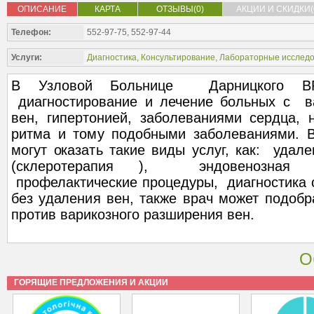
ОПИСАНИЕ
КАРТА
ОТЗЫВЫ(0)
АКЦИИ И СКИДКИ(
Телефон:
552-97-75, 552-97-44
Услуги:
Диагностика
,
Консультирование
,
Лабораторные исслед
В Узловой Больнице Дарницкого
диагностирование и лечение больных с в
вен, гипертонией, заболеваниями сердца, 
ритма и тому подобными заболеваниями. 
могут оказать такие виды услуг, как: удал
(склеротерапия ), эндовенозная л
профелактические процедуры, диагностика 
без удаления вен, также врач может подоб
против варикозного разширения вен.
О
ГОРЯЩИЕ ПРЕДЛОЖЕНИЯ И АКЦИИ