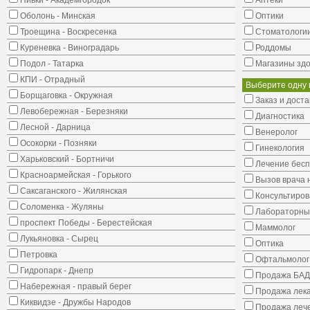
Нивки - Академгородок
Аптеки
Оболонь - Минская
Оптики
Троещина - Воскресенка
Стоматологи
Куреневка - Виноградарь
Роддомы
Подол - Татарка
Магазины здо
КПИ - Отрадный
Выберите одну 
Борщаговка - Окружная
Заказ и доста
Левобережная - Березняки
Диагностика
Лесной - Дарница
Венеролог
Осокорки - Позняки
Гинекология
Харьковский - Бортничи
Лечение бес
Красноармейская - Горького
Вызов врача 
Саксаганского - Жилянская
Консультиров
Соломенка - Жуляны
Лабораторны
проспект Победы - Берестейская
Маммолог
Лукьяновка - Сырец
Оптика
Петровка
Офтальмолог
Гидропарк - Днепр
Продажа БАД
Набережная - правый берег
Продажа лека
Киквидзе - Дружбы Народов
Продажа лече