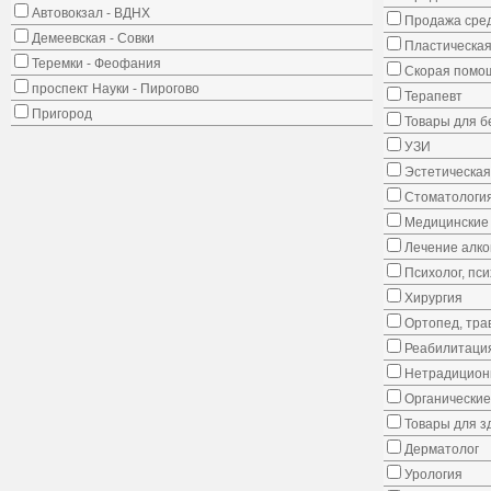
Автовокзал - ВДНХ
Продажа сред
Демеевская - Совки
Пластическая
Теремки - Феофания
Скорая помо
проспект Науки - Пирогово
Терапевт
Пригород
Товары для 
УЗИ
Эстетическая
Стоматологи
Медицинские 
Лечение алко
Психолог, пс
Хирургия
Ортопед, тра
Реабилитаци
Нетрадицион
Органические
Товары для з
Дерматолог
Урология