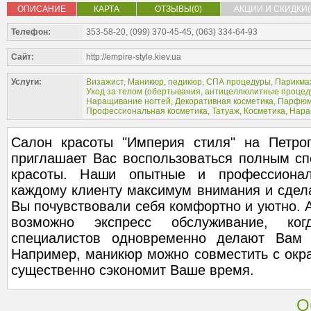
ОПИСАНИЕ
КАРТА
ОТЗЫВЫ(0)
АКЦИИ И СКИДКИ(
Телефон:
353-58-20, (099) 370-45-45, (063) 334-64-93
Сайт:
http://empire-style.kiev.ua
Услуги:
Визажист
,
Маникюр, педикюр
,
СПА процедуры
,
Парикмах
Уход за телом (
обертывания
,
антицеллюлитные проце
Наращивание ногтей
,
Декоративная косметика
,
Парфюм
Профессиональная косметика
,
Татуаж
,
Косметика
,
Нара
Салон красоты "Империя стиля" на Петро
приглашает Вас воспользоваться полным сп
красоты. Наши опытные и профессионал
каждому клиенту максимум внимания и сдела
Вы почувствовали себя комфортно и уютно. 
возможно экспресс обслуживание, ко
специалистов одновременно делают Вам 
Например, маникюр можно совместить с окр
существенно сэкономит Ваше время.
О