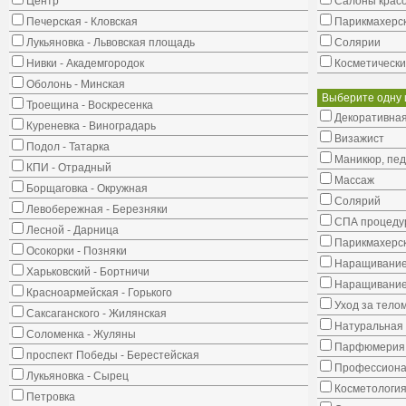
Центр
Салоны крас
Печерская - Кловская
Парикмахерс
Лукьяновка - Львовская площадь
Солярии
Нивки - Академгородок
Косметически
Оболонь - Минская
Выберите одну 
Троещина - Воскресенка
Декоративная
Куреневка - Виноградарь
Визажист
Подол - Татарка
Маникюр, пе
КПИ - Отрадный
Массаж
Борщаговка - Окружная
Солярий
Левобережная - Березняки
СПА процеду
Лесной - Дарница
Парикмахерск
Осокорки - Позняки
Наращивание
Харьковский - Бортничи
Наращивание
Красноармейская - Горького
Уход за тело
Саксаганского - Жилянская
Натуральная 
Соломенка - Жуляны
Парфюмерия
проспект Победы - Берестейская
Профессиона
Лукьяновка - Сырец
Косметологи
Петровка