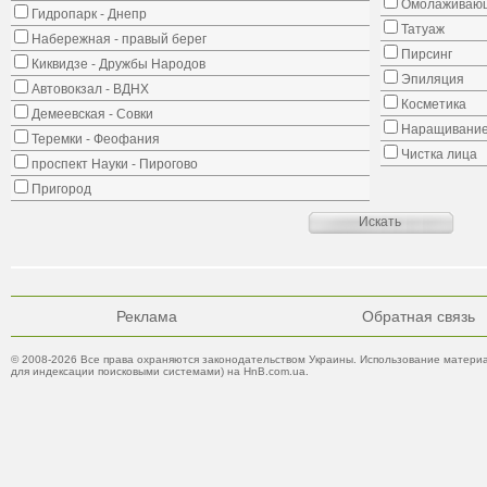
Омолаживающ
Гидропарк - Днепр
Татуаж
Набережная - правый берег
Пирсинг
Киквидзе - Дружбы Народов
Эпиляция
Автовокзал - ВДНХ
Косметика
Демеевская - Совки
Наращивание
Теремки - Феофания
Чистка лица
проспект Науки - Пирогово
Пригород
Реклама
Обратная связь
© 2008-2026 Все права охраняются законодательством Украины. Использование материа
для индексации поисковыми системами) на HnB.com.ua.