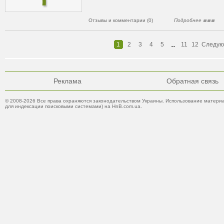
Отзывы и комментарии (0)
Подробнее
..
1
2
3
4
5
11
12
Следу
Реклама
Обратная связь
© 2008-2026 Все права охраняются законодательством Украины. Использование материа
для индексации поисковыми системами) на HnB.com.ua.