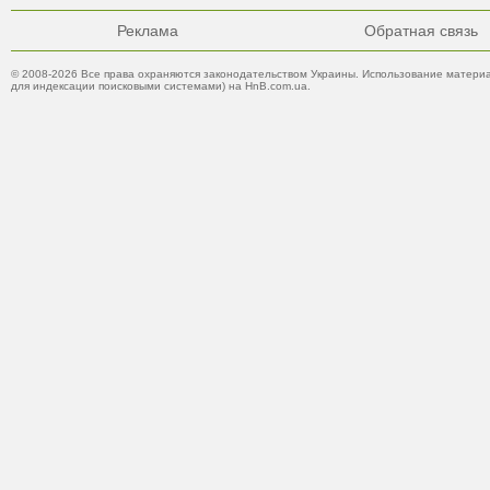
Реклама
Обратная связь
© 2008-2026 Все права охраняются законодательством Украины. Использование материа
для индексации поисковыми системами) на HnB.com.ua.