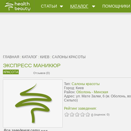
СТАТЬИ
КАТАЛОГ
ПОМОЩНИКИ
ГЛАВНАЯ
:
КАТАЛОГ
:
КИЕВ
:
САЛОНЫ КРАСОТЫ
ЭКСПРЕСС МАНИКЮР
КРАСОТА
Отзывов (0)
Тип:
Салоны красоты
Город: Киев
Район:
Оболонь - Минская
Адрес: ул. Мате Залки, 6 (м. Оболонь, в
Сильпо)
Рейтинг заведения:
(оценок:
0
)
0
Все заведения сети