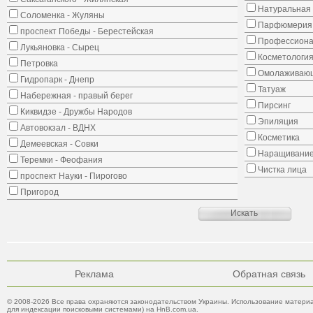
Натуральная 
Соломенка - Жуляны
Парфюмерия
проспект Победы - Берестейская
Профессиона
Лукьяновка - Сырец
Косметологи
Петровка
Омолаживающ
Гидропарк - Днепр
Татуаж
Набережная - правый берег
Пирсинг
Киквидзе - Дружбы Народов
Эпиляция
Автовокзал - ВДНХ
Косметика
Демеевская - Совки
Наращивание
Теремки - Феофания
Чистка лица
проспект Науки - Пирогово
Пригород
Реклама
Обратная связь
© 2008-2026 Все права охраняются законодательством Украины. Использование материа
для индексации поисковыми системами) на HnB.com.ua.