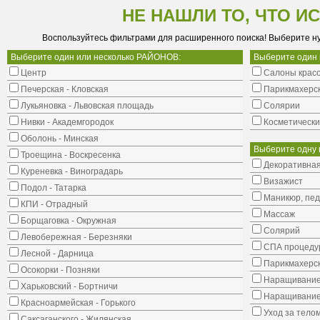
НЕ НАШЛИ ТО, ЧТО И
Воспользуйтесь фильтрами для расширенного поиска! Выберите н
Выберите один или несколько РАЙОНОВ:
Выберите один
Центр
Салоны крас
Печерская - Кловская
Парикмахерс
Лукьяновка - Львовская площадь
Солярии
Нивки - Академгородок
Косметически
Оболонь - Минская
Выберите одну 
Троещина - Воскресенка
Декоративная
Куреневка - Виноградарь
Визажист
Подол - Татарка
Маникюр, пе
КПИ - Отрадный
Массаж
Борщаговка - Окружная
Солярий
Левобережная - Березняки
СПА процеду
Лесной - Дарница
Парикмахерск
Осокорки - Позняки
Наращивание
Харьковский - Бортничи
Наращивание
Красноармейская - Горького
Уход за тело
Саксаганского - Жилянская