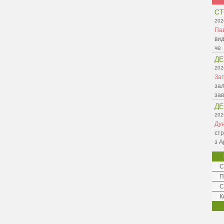
СТ
202
Па
вид
че
ДЕ
202
Зат
зал
зав
ДЕ
202
Ду
стр
з А
С
П
С
К