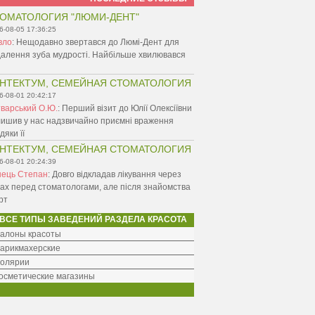
ОМАТОЛОГИЯ "ЛЮМИ-ДЕНТ"
6-08-05 17:36:25
вло
:
Нещодавно звертався до Люмі-Дент для
алення зуба мудрості. Найбільше хвилювався
НТЕКТУМ, СЕМЕЙНАЯ СТОМАТОЛОГИЯ
6-08-01 20:42:17
варський О.Ю.
:
Перший візит до Юлії Олексіївни
ишив у нас надзвичайно приємні враження
дяки її
НТЕКТУМ, СЕМЕЙНАЯ СТОМАТОЛОГИЯ
6-08-01 20:24:39
нець Степан
:
Довго відкладав лікування через
ах перед стоматологами, але після знайомства
рт
ВСЕ ТИПЫ ЗАВЕДЕНИЙ РАЗДЕЛА КРАСОТА
алоны красоты
арикмахерские
олярии
осметические магазины