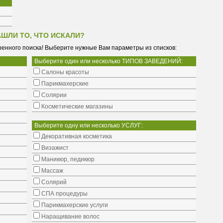
АШЛИ ТО, ЧТО ИСКАЛИ?
енного поиска! Выберите нужные Вам параметры из списков:
Выберите один или несколько ТИПОВ ЗАВЕДЕНИЙ:
Салоны красоты
Парикмахерские
Солярии
Косметические магазины
Выберите одну или несколько УСЛУГ:
Декоративная косметика
Визажист
Маникюр, педикюр
Массаж
Солярий
СПА процедуры
Парикмахерские услуги
Наращивание волос