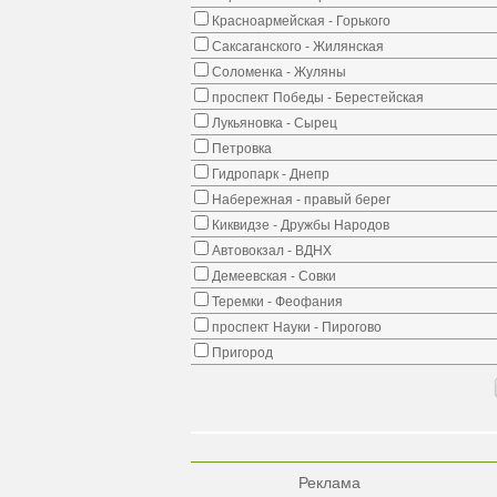
Красноармейская - Горького
Саксаганского - Жилянская
Соломенка - Жуляны
проспект Победы - Берестейская
Лукьяновка - Сырец
Петровка
Гидропарк - Днепр
Набережная - правый берег
Киквидзе - Дружбы Народов
Автовокзал - ВДНХ
Демеевская - Совки
Теремки - Феофания
проспект Науки - Пирогово
Пригород
Реклама