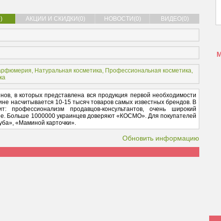
)
АКЦИИ И СКИДКИ(0)
НОВОСТИ(0)
ВИДЕО(0)
арфюмерия
,
Натуральная косметика
,
Профессиональная косметика
,
ка
ов, в которых представлена вся продукция первой необходимости
зине насчитывается 10-15 тысяч товаров самых известных брендов. В
: профессионализм продавцов-консультантов, очень широкий
ие. Больше 1000000 украинцев доверяют «КОСМО». Для покупателей
ба», «Маминой карточки».
Обновить информацию