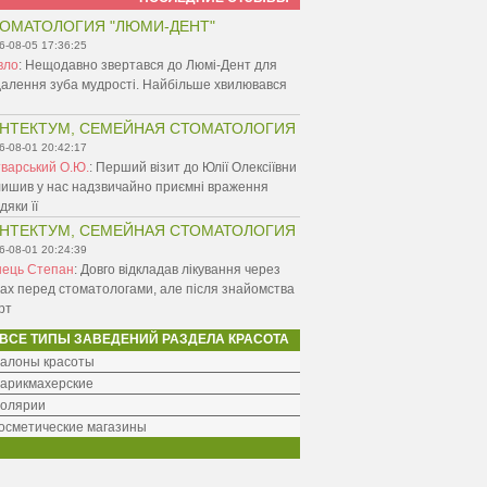
ОМАТОЛОГИЯ "ЛЮМИ-ДЕНТ"
6-08-05 17:36:25
вло
:
Нещодавно звертався до Люмі-Дент для
алення зуба мудрості. Найбільше хвилювався
НТЕКТУМ, СЕМЕЙНАЯ СТОМАТОЛОГИЯ
6-08-01 20:42:17
варський О.Ю.
:
Перший візит до Юлії Олексіївни
ишив у нас надзвичайно приємні враження
дяки її
НТЕКТУМ, СЕМЕЙНАЯ СТОМАТОЛОГИЯ
6-08-01 20:24:39
нець Степан
:
Довго відкладав лікування через
ах перед стоматологами, але після знайомства
рт
ВСЕ ТИПЫ ЗАВЕДЕНИЙ РАЗДЕЛА КРАСОТА
алоны красоты
арикмахерские
олярии
осметические магазины