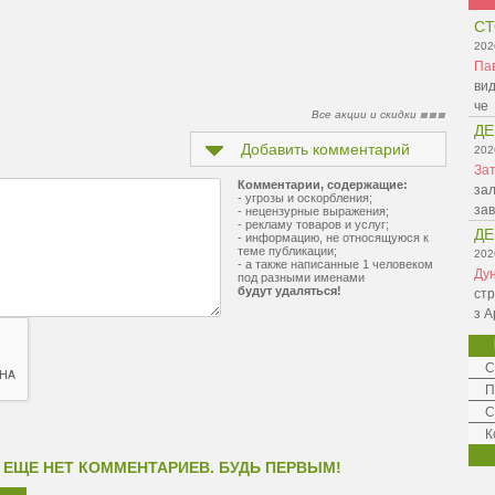
СТ
202
Па
вид
че
Все акции и скидки
ДЕ
Добавить комментарий
202
Зат
Комментарии, содержащие:
зал
- угрозы и оскорбления;
зав
- нецензурные выражения;
- рекламу товаров и услуг;
ДЕ
- информацию, не относящуюся к
теме публикации;
202
- а также написанные 1 человеком
Ду
под разными именами
будут удаляться!
стр
з А
С
П
С
К
 ЕЩЕ НЕТ КОММЕНТАРИЕВ. БУДЬ ПЕРВЫМ!