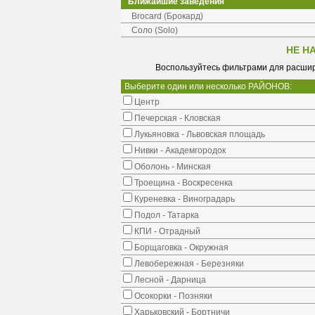
Ближайшие заведения
Brocard (Брокард)
Соло (Solo)
НЕ Н
Воспользуйтесь фильтрами для расшир
Выберите один или несколько РАЙОНОВ:
Центр
Печерская - Кловская
Лукьяновка - Львовская площадь
Нивки - Академгородок
Оболонь - Минская
Троещина - Воскресенка
Куреневка - Виноградарь
Подол - Татарка
КПИ - Отрадный
Борщаговка - Окружная
Левобережная - Березняки
Лесной - Дарница
Осокорки - Позняки
Харьковский - Бортничи