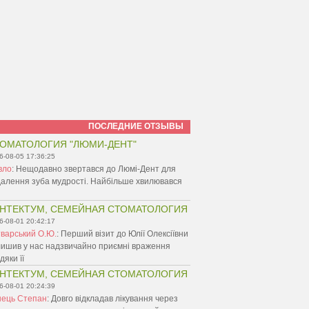
ПОСЛЕДНИЕ ОТЗЫВЫ
ОМАТОЛОГИЯ "ЛЮМИ-ДЕНТ"
6-08-05 17:36:25
вло
:
Нещодавно звертався до Люмі-Дент для
алення зуба мудрості. Найбільше хвилювався
НТЕКТУМ, СЕМЕЙНАЯ СТОМАТОЛОГИЯ
6-08-01 20:42:17
варський О.Ю.
:
Перший візит до Юлії Олексіївни
ишив у нас надзвичайно приємні враження
дяки її
НТЕКТУМ, СЕМЕЙНАЯ СТОМАТОЛОГИЯ
6-08-01 20:24:39
нець Степан
:
Довго відкладав лікування через