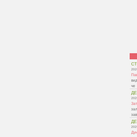
СТ
202
Па
вид
че
ДЕ
202
Зат
зал
зав
ДЕ
202
Ду