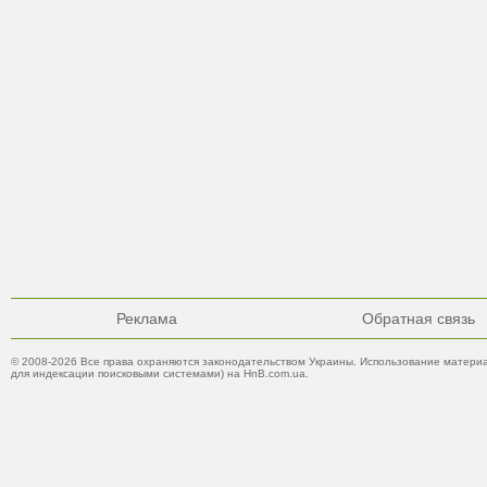
Реклама
Обратная связь
© 2008-2026 Все права охраняются законодательством Украины. Использование материа
для индексации поисковыми системами) на HnB.com.ua.