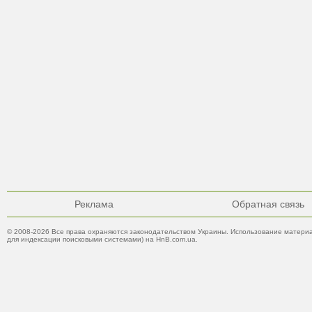
Реклама
Обратная связь
© 2008-2026 Все права охраняются законодательством Украины. Использование материа
для индексации поисковыми системами) на HnB.com.ua.