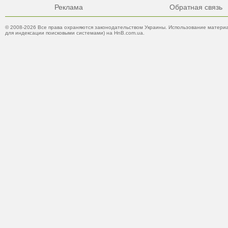
Реклама
Обратная связь
© 2008-2026 Все права охраняются законодательством Украины. Использование материа
для индексации поисковыми системами) на HnB.com.ua.