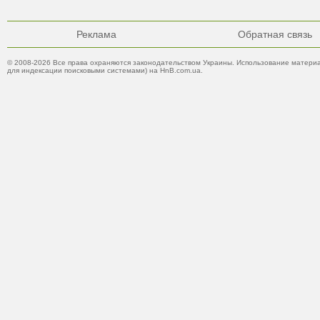
Реклама
Обратная связь
© 2008-2026 Все права охраняются законодательством Украины. Использование материа
для индексации поисковыми системами) на HnB.com.ua.