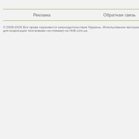
Реклама
Обратная связь
© 2008-2026 Все права охраняются законодательством Украины. Использование материа
для индексации поисковыми системами) на HnB.com.ua.