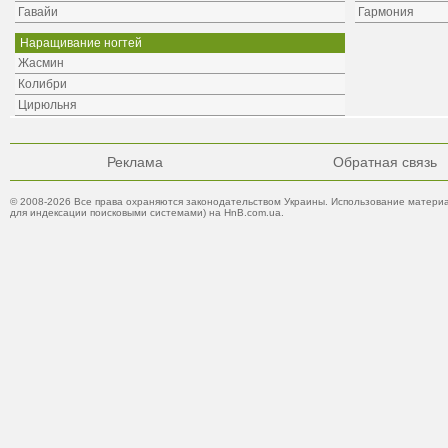
Гавайи
Гармония
Наращивание ногтей
Жасмин
Колибри
Цирюльня
Реклама
Обратная связь
© 2008-2026 Все права охраняются законодательством Украины. Использование материа
для индексации поисковыми системами) на HnB.com.ua.