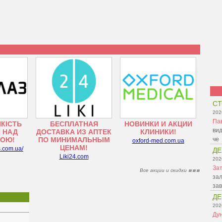
СТ
202
Па
ЯКІСТЬ
БЕСПЛАТНАЯ
НОВИНКИ И АКЦИИ
вид
 НАД
ДОСТАВКА ИЗ АПТЕК
КЛИНИКИ!
ТОЮ!
ПО МИНИМАЛЬНЫМ
че
oxford-med.com.ua
ЦЕНАМ!
s.com.ua/
ДЕ
Liki24.com
202
Зат
Все акции и скидки
зал
зав
ДЕ
202
Ду