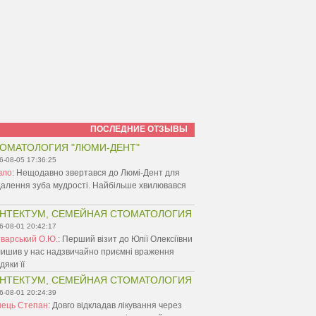
ПОСЛЕДНИЕ ОТЗЫВЫ
ОМАТОЛОГИЯ "ЛЮМИ-ДЕНТ"
6-08-05 17:36:25
вло
:
Нещодавно звертався до Люмі-Дент для
алення зуба мудрості. Найбільше хвилювався
НТЕКТУМ, СЕМЕЙНАЯ СТОМАТОЛОГИЯ
6-08-01 20:42:17
варський О.Ю.
:
Перший візит до Юлії Олексіївни
ишив у нас надзвичайно приємні враження
дяки її
НТЕКТУМ, СЕМЕЙНАЯ СТОМАТОЛОГИЯ
6-08-01 20:24:39
нець Степан
:
Довго відкладав лікування через