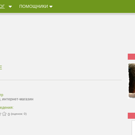
ОГ
ПОМОЩНИКИ
Е
тр
в, интернет-магазин
ведения:
(оценок:
0
)
0