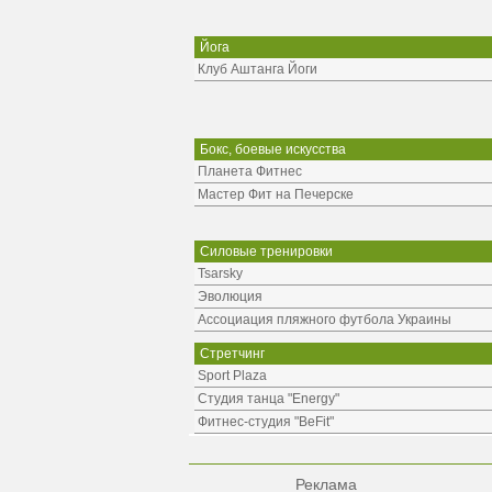
Йога
Клуб Аштанга Йоги
Бокс, боевые искусства
Планета Фитнес
Мастер Фит на Печерске
Силовые тренировки
Tsarsky
Эволюция
Ассоциация пляжного футбола Украины
Стретчинг
Sport Plaza
Студия танца "Energy"
Фитнес-студия "BeFit"
Реклама