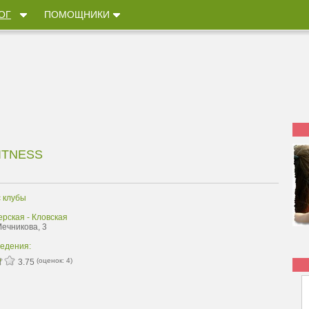
ОГ
ПОМОЩНИКИ
ITNESS
 клубы
рская - Кловская
Мечникова, 3
ведения:
(оценок:
4
)
3.75