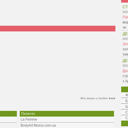
СТ
202
Па
вид
че
ДЕ
202
Зат
зал
зав
ДЕ
202
Ду
стр
з А
Ф
Все акции и скидки
Б
Ш
C
Пилатес
С
La Femme
BodyArt fitness.com.ua