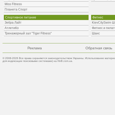
Miss Fitness
Планета Спорт
Спортивное питание
Фитнес
Зебра Лайт
KievCitySwim Ш
АтлетиКо
Фитнес и пилат
Тренажерный зал "Tiger Fitness"
Шанс
Реклама
Обратная связь
© 2008-2026 Все права охраняются законодательством Украины. Использование материа
для индексации поисковыми системами) на HnB.com.ua.