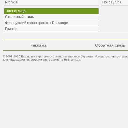
Profficiel
Holiday Spa
Чистка лица
Столичный стиль
Французский салон красоты Dessange
Гринюр
Реклама
Обратная связь
© 2008-2026 Все права охраняются законодательством Украины. Использование материа
для индексации поисковыми системами) на HnB.com.ua.