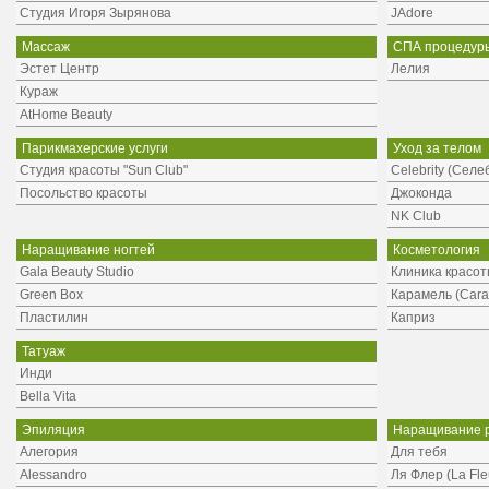
Студия Игоря Зырянова
JAdore
Массаж
СПА процедур
Эстет Центр
Лелия
Кураж
AtHome Beauty
Парикмахерские услуги
Уход за телом
Студия красоты "Sun Club"
Сelebrity (Селе
Посольство красоты
Джоконда
NK Club
Наращивание ногтей
Косметология
Gala Beauty Studio
Клиника красот
Green Box
Карамель (Cara
Пластилин
Каприз
Татуаж
Инди
Bella Vita
Эпиляция
Наращивание 
Алегория
Для тебя
Alessandro
Ля Флер (La Fle