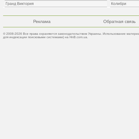
Гранд Виктория
Колибри
Реклама
Обратная связь
© 2008-2026 Все права охраняются законодательством Украины. Использование материа
для индексации поисковыми системами) на HnB.com.ua.