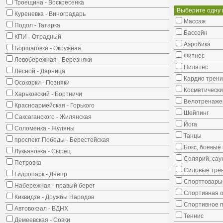
Троещина - Воскресенка
Выберите одну 
Куреневка - Виноградарь
Массаж
Подол - Татарка
Бассейн
КПИ - Отрадный
Аэробика
Борщаговка - Окружная
Фитнес
Левобережная - Березняки
Пилатес
Лесной - Дарница
Кардио трени
Осокорки - Позняки
Косметически
Харьковский - Бортничи
Велотренаж
Красноармейская - Горького
Шейпинг
Саксаганского - Жилянская
Йога
Соломенка - Жуляны
Танцы
проспект Победы - Берестейская
Бокс, боевые 
Лукьяновка - Сырец
Солярий, сау
Петровка
Силовые тре
Гидропарк - Днепр
Спорттовары,
Набережная - правый берег
Спортивная о
Киквидзе - Дружбы Народов
Спортивное 
Автовокзал - ВДНХ
Теннис
Демеевская - Совки