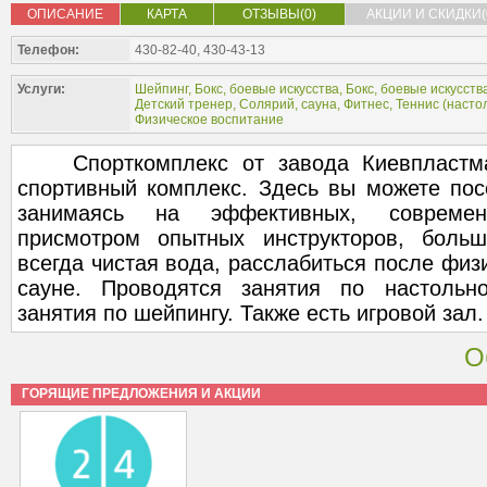
ОПИСАНИЕ
КАРТА
ОТЗЫВЫ(0)
АКЦИИ И СКИДКИ(
Телефон:
430-82-40, 430-43-13
Услуги:
Шейпинг
,
Бокс, боевые искусства
,
Бокс, боевые искусств
Детский тренер
,
Солярий, сауна
,
Фитнес
,
Теннис (
насто
Физическое воспитание
Спорткомплекс от завода Киевпластмас
спортивный комплекс. Здесь вы можете пос
занимаясь на эффективных, совреме
присмотром опытных инструкторов, больш
всегда чистая вода, расслабиться после физ
сауне. Проводятся занятия по настольно
занятия по шейпингу. Также есть игровой зал.
О
ГОРЯЩИЕ ПРЕДЛОЖЕНИЯ И АКЦИИ