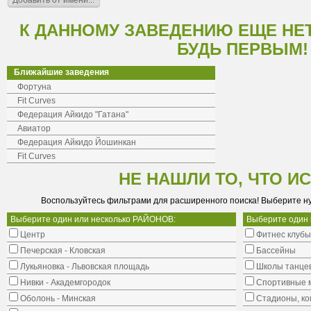
К ДАННОМУ ЗАВЕДЕНИЮ ЕЩЕ НЕ
БУДЬ ПЕРВЫМ!
Ближайшие заведения
Фортуна
Fit Curves
Федерация Айкидо "Гатана"
Авиатор
Федерация Айкидо Йошинкан
Fit Curves
НЕ НАШЛИ ТО, ЧТО И
Воспользуйтесь фильтрами для расширенного поиска! Выберите н
Выберите один или несколько РАЙОНОВ:
Выберите один
Центр
Фитнес клубы
Печерская - Кловская
Бассейны
Лукьяновка - Львовская площадь
Школы танце
Нивки - Академгородок
Cпортивные 
Оболонь - Минская
Стадионы, ко