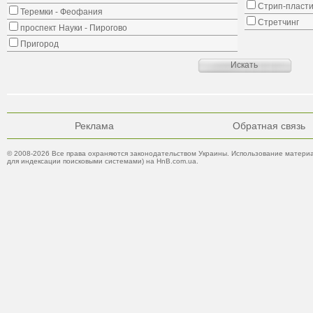
Стрип-пласти
Теремки - Феофания
Стретчинг
проспект Науки - Пирогово
Пригород
Реклама
Обратная связь
© 2008-2026 Все права охраняются законодательством Украины. Использование материа
для индексации поисковыми системами) на HnB.com.ua.