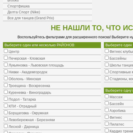
Brooks
Спортфишка
Делта Спорт (Nike)
Все для танцев (Grand Prix)
НЕ НАШЛИ ТО, ЧТО И
Воспользуйтесь фильтрами для расширенного поиска! Выберите н
Выберите один или несколько РАЙОНОВ:
Выберите один
Центр
Фитнес клубы
Печерская - Кловская
Бассейны
Лукьяновка - Львовская площадь
Школы танце
Нивки - Академгородок
Cпортивные 
Оболонь - Минская
Стадионы, ко
Троещина - Воскресенка
Выберите одну 
Куреневка - Виноградарь
Массаж
Подол - Татарка
Бассейн
КПИ - Отрадный
Аэробика
Борщаговка - Окружная
Фитнес
Левобережная - Березняки
Пилатес
Лесной - Дарница
Кардио трени