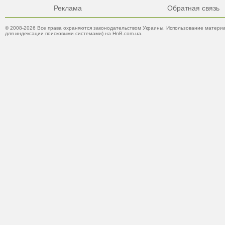
Реклама
Обратная связь
© 2008-2026 Все права охраняются законодательством Украины. Использование материа
для индексации поисковыми системами) на HnB.com.ua.