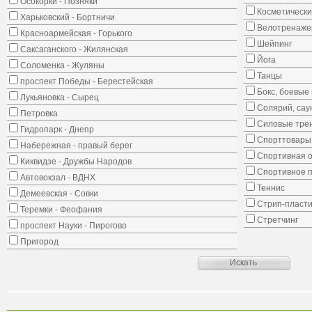
Осокорки - Позняки
Косметически
Харьковский - Бортничи
Велотренаж
Красноармейская - Горького
Шейпинг
Саксаганского - Жилянская
Йога
Соломенка - Жуляны
Танцы
проспект Победы - Берестейская
Бокс, боевые 
Лукьяновка - Сырец
Солярий, сау
Петровка
Силовые тре
Гидропарк - Днепр
Спорттовары,
Набережная - правый берег
Спортивная о
Киквидзе - Дружбы Народов
Спортивное 
Автовокзал - ВДНХ
Теннис
Демеевская - Совки
Стрип-пласти
Теремки - Феофания
Стретчинг
проспект Науки - Пирогово
Пригород