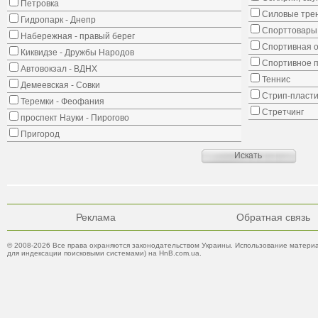
Петровка
Силовые тре
Гидропарк - Днепр
Спорттовары,
Набережная - правый берег
Спортивная о
Киквидзе - Дружбы Народов
Спортивное 
Автовокзал - ВДНХ
Теннис
Демеевская - Совки
Стрип-пласти
Теремки - Феофания
Стретчинг
проспект Науки - Пирогово
Пригород
Реклама
Обратная связь
© 2008-2026 Все права охраняются законодательством Украины. Использование материа
для индексации поисковыми системами) на HnB.com.ua.