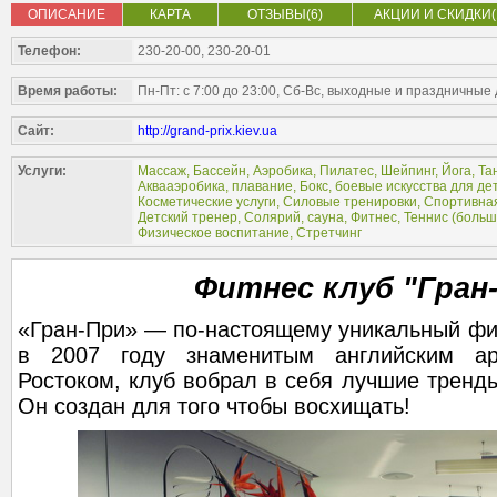
ОПИСАНИЕ
КАРТА
ОТЗЫВЫ(6)
АКЦИИ И СКИДКИ(
Телефон:
230-20-00, 230-20-01
Время работы:
Пн-Пт: с 7:00 до 23:00, Сб-Вс, выходные и праздничные д
Сайт:
http://grand-prix.kiev.ua
Услуги:
Массаж
,
Бассейн
,
Аэробика
,
Пилатес
,
Шейпинг
,
Йога
,
Та
Аквааэробика, плавание
,
Бокс, боевые искусства для де
Косметические услуги
,
Силовые тренировки
,
Спортивная
Детский тренер
,
Солярий, сауна
,
Фитнес
,
Теннис (
больш
Физическое воспитание
,
Стретчинг
Фитнес клуб "Гран
«Гран-При» — по-настоящему уникальный фи
в 2007 году знаменитым английским ар
Ростоком, клуб вобрал в себя лучшие тренды
Он создан для того чтобы восхищать!