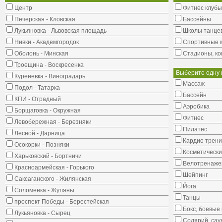
Центр
Фитнес клубы
Печерская - Кловская
Бассейны
Лукьяновка - Львовская площадь
Школы танце
Нивки - Академгородок
Cпортивные 
Оболонь - Минская
Стадионы, ко
Троещина - Воскресенка
Выберите одну 
Куреневка - Виноградарь
Массаж
Подол - Татарка
Бассейн
КПИ - Отрадный
Аэробика
Борщаговка - Окружная
Фитнес
Левобережная - Березняки
Пилатес
Лесной - Дарница
Кардио трени
Осокорки - Позняки
Косметически
Харьковский - Бортничи
Велотренаж
Красноармейская - Горького
Шейпинг
Саксаганского - Жилянская
Йога
Соломенка - Жуляны
Танцы
проспект Победы - Берестейская
Бокс, боевые 
Лукьяновка - Сырец
Солярий, сау