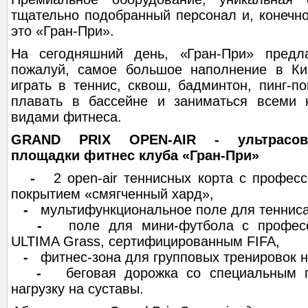
тщательно подобранный персонал и, конечн
это «Гран-При».
На сегодняшний день, «Гран-При» предла
пожалуй, самое большое наполнение в Ки
играть в теннис, сквош, бадминтон, пинг-по
плавать в бассейне и заниматься всеми 
видами фитнеса.
GRAND PRIX OPEN-AIR - ультрасов
площадки фитнес клуба «Гран-При»
-
2 оpen-air теннисных корта с профе
покрытием «смягченный хард»,
-
мультифункциональное поле для тенниса
-
поле для мини-футбола с профес
ULTIMA Grass, сертифицированным FIFA,
-
фитнес-зона для групповых тренировок н
-
беговая дорожка со специальным 
нагрузку на суставы.