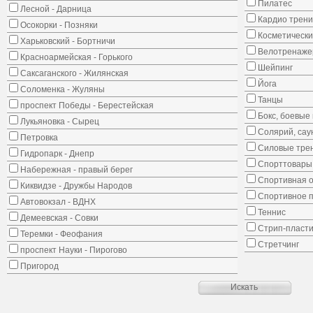
Пилатес
Лесной - Дарница
Кардио трени
Осокорки - Позняки
Косметически
Харьковский - Бортничи
Велотренаж
Красноармейская - Горького
Шейпинг
Саксаганского - Жилянская
Йога
Соломенка - Жуляны
Танцы
проспект Победы - Берестейская
Бокс, боевые 
Лукьяновка - Сырец
Солярий, сау
Петровка
Силовые тре
Гидропарк - Днепр
Спорттовары,
Набережная - правый берег
Спортивная о
Киквидзе - Дружбы Народов
Спортивное 
Автовокзал - ВДНХ
Теннис
Демеевская - Совки
Стрип-пласти
Теремки - Феофания
Стретчинг
проспект Науки - Пирогово
Пригород