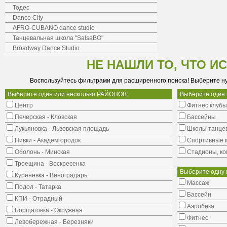
Тодес
Dance City
AFRO-CUBANO dance studio
Танцевальная школа "SalsaBO"
Broadway Dance Studio
НЕ НАШЛИ ТО, ЧТО И
Воспользуйтесь фильтрами для расширенного поиска! Выберите н
Выберите один или несколько РАЙОНОВ:
Выберите один
Центр
Фитнес клубы
Печерская - Кловская
Бассейны
Лукьяновка - Львовская площадь
Школы танце
Нивки - Академгородок
Cпортивные 
Оболонь - Минская
Стадионы, ко
Троещина - Воскресенка
Выберите одну 
Куреневка - Виноградарь
Массаж
Подол - Татарка
Бассейн
КПИ - Отрадный
Аэробика
Борщаговка - Окружная
Фитнес
Левобережная - Березняки