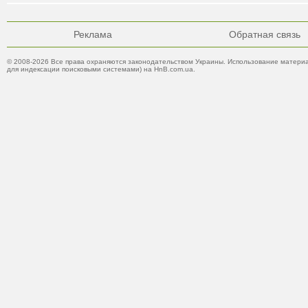
Реклама
Обратная связь
© 2008-2026 Все права охраняются законодательством Украины. Использование материа
для индексации поисковыми системами) на HnB.com.ua.