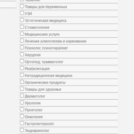
Терапевт
Товары для беременных
УЗИ
Эстетическая медицина
Стоматология
Медицинские услуги
Лечение алкоголизма и наркомании
Психолог, психотерапевт
Хирургия
Ортопед, травматолог
Реабилитация
Нетрадиционная медицина
Органические продукты
Товары для здоровья
Дерматолог
Урология
Проктолог
Онкология
Гастроэнтеролог
Эндокринолог