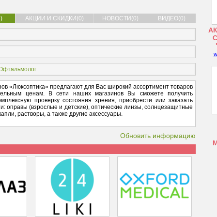
)
АКЦИИ И СКИДКИ(0)
НОВОСТИ(0)
ВИДЕО(0)
АК
w
Офтальмолог
ов «Люксоптика» предлагают для Вас широкий ассортимент товаров
ательным ценам. В сети наших магазинов Вы сможете получить
омплексную проверку состояния зрения, приобрести или заказать
и: оправы (взрослые и детские), оптические линзы, солнцезащитные
апли, растворы, а также другие аксессуары.
Обновить информацию