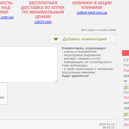
ЯКІСТЬ
БЕСПЛАТНАЯ
НОВИНКИ И АКЦИИ
 НАД
ДОСТАВКА ИЗ АПТЕК
КЛИНИКИ!
ТОЮ!
ПО МИНИМАЛЬНЫМ
oxford-med.com.ua
ЦЕНАМ!
s.com.ua/
Liki24.com
Все акции и скидки
Добавить комментарий
Комментарии, содержащие:
- угрозы и оскорбления;
- нецензурные выражения;
- рекламу товаров и услуг;
СТ
- информацию, не относящуюся к
теме публикации;
202
- а также написанные 1 человеком
Па
под разными именами
вид
будут удаляться!
че
ДЕ
202
Зат
зал
зав
ДЕ
202
2016-01-23
Ду
08:03:55