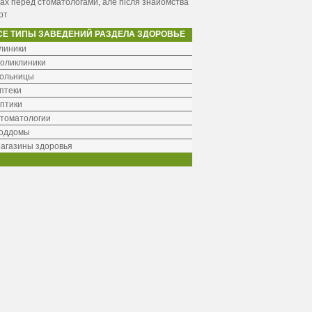
ах перед стоматологами, але після знайомства
рт
СЕ ТИПЫ ЗАВЕДЕНИЙ РАЗДЕЛА ЗДОРОВЬЕ
линики
оликлиники
ольницы
птеки
птики
томатологии
оддомы
агазины здоровья