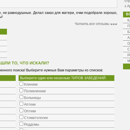
стр
з А
 не равнодушные. Делал заказ для матери, очки подобрали хорошо, 
В
ы!
К
Читать все отзывы
П
Б
А
О
С
Р
М
АШЛИ ТО, ЧТО ИСКАЛИ?
енного поиска! Выберите нужные Вам параметры из списков:
Выберите один или несколько ТИПОВ ЗАВЕДЕНИЙ:
Клиники
Поликлиники
Больницы
Аптеки
Оптики
Стоматологии
Роддомы