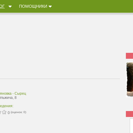
ОГ
ПОМОЩНИКИ
ьяновка - Сырец
Ольжича, 8
ведения:
(оценок:
0
)
0