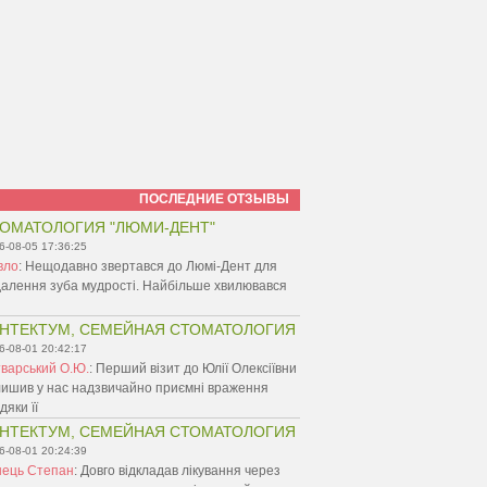
ПОСЛЕДНИЕ ОТЗЫВЫ
ОМАТОЛОГИЯ "ЛЮМИ-ДЕНТ"
6-08-05 17:36:25
вло
:
Нещодавно звертався до Люмі-Дент для
алення зуба мудрості. Найбільше хвилювався
НТЕКТУМ, СЕМЕЙНАЯ СТОМАТОЛОГИЯ
6-08-01 20:42:17
варський О.Ю.
:
Перший візит до Юлії Олексіївни
ишив у нас надзвичайно приємні враження
дяки її
НТЕКТУМ, СЕМЕЙНАЯ СТОМАТОЛОГИЯ
6-08-01 20:24:39
нець Степан
:
Довго відкладав лікування через