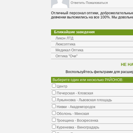
Ответить
Пожаловаться
Отличный персонал оптики, доброжелательные,
девченки выложились на все 100%. Мы довольн
Ближайшие заведения
Ликон ЛТД
Люксоптика
Медикал Оптика
Оптика "Очи"
НЕ Н
Воспользуйтесь фильтрами для расшир
Выберите один или несколько РАЙОНОВ:
Центр
Печерская - Кловская
Лукьяновка - Львовская площадь
Нивки - Академгородок
Оболонь - Минская
Троещина - Воскресенка
Куреневка - Виноградарь