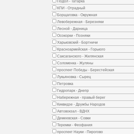
Подол - Татарка
КПИ - Отрадный
Борщаговка - Окружная
Левобережная - Березняки
Лесной - Дарница
Осокорки - Позняки
Харьковский - Бортничи
Красноармейская - Горького
Саксаганского - Жилянская
Соломенка - Жуляны
проспект Победы - Берестейская
Лукьяновка - Сырец
Петровка
Гидропарк - Днепр
Набережная - правый берег
Киквидзе - Дружбы Народов
Автовокзал - ВДНХ
Демеевская - Совки
Теремки - Феофания
проспект Науки - Пирогово