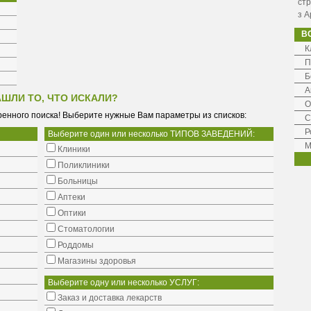
стр
з А
В
К
П
Б
А
АШЛИ ТО, ЧТО ИСКАЛИ?
О
енного поиска! Выберите нужные Вам параметры из списков:
С
Р
Выберите один или несколько ТИПОВ ЗАВЕДЕНИЙ:
М
Клиники
Поликлиники
Больницы
Аптеки
Оптики
Стоматологии
Роддомы
Магазины здоровья
Выберите одну или несколько УСЛУГ:
Заказ и доставка лекарств