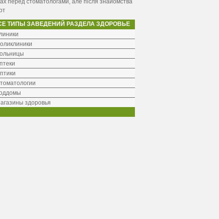
ах перед стоматологами, але після знайомства
рт
СЕ ТИПЫ ЗАВЕДЕНИЙ РАЗДЕЛА ЗДОРОВЬЕ
линики
оликлиники
ольницы
птеки
птики
томатологии
оддомы
агазины здоровья