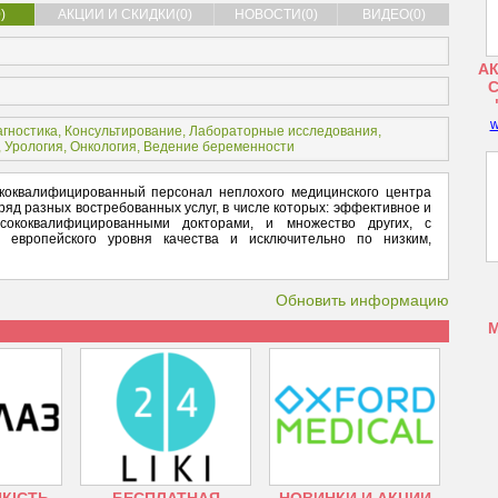
)
АКЦИИ И СКИДКИ(0)
НОВОСТИ(0)
ВИДЕО(0)
АК
w
агностика
,
Консультирование
,
Лабораторные исследования
,
,
Урология
,
Онкология
,
Ведение беременности
коквалифицированный персонал неплохого медицинского центра
яд разных востребованных услуг, в числе которых: эффективное и
сококвалифицированными докторами, и множество других, с
я европейского уровня качества и исключительно по низким,
Обновить информацию