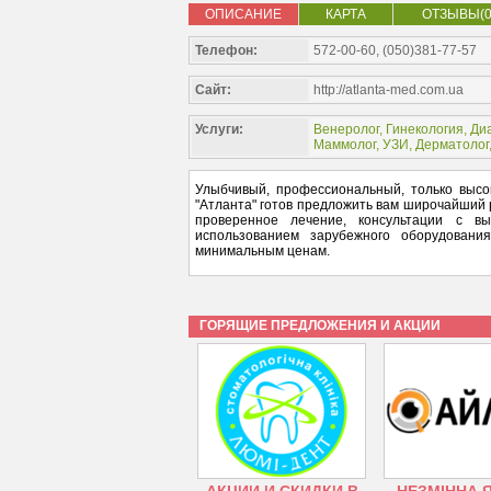
ОПИСАНИЕ
КАРТА
ОТЗЫВЫ(0
Телефон:
572-00-60, (050)381-77-57
Сайт:
http://atlanta-med.com.ua
Услуги:
Венеролог
,
Гинекология
,
Ди
Маммолог
,
УЗИ
,
Дерматолог
Улыбчивый, профессиональный, только высо
"Атланта" готов предложить вам широчайший р
проверенное лечение, консультации с вы
использованием зарубежного оборудовани
минимальным ценам.
ГОРЯЩИЕ ПРЕДЛОЖЕНИЯ И АКЦИИ