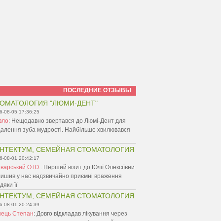
ПОСЛЕДНИЕ ОТЗЫВЫ
ОМАТОЛОГИЯ "ЛЮМИ-ДЕНТ"
6-08-05 17:36:25
вло
:
Нещодавно звертався до Люмі-Дент для
алення зуба мудрості. Найбільше хвилювався
НТЕКТУМ, СЕМЕЙНАЯ СТОМАТОЛОГИЯ
6-08-01 20:42:17
варський О.Ю.
:
Перший візит до Юлії Олексіївни
ишив у нас надзвичайно приємні враження
дяки її
НТЕКТУМ, СЕМЕЙНАЯ СТОМАТОЛОГИЯ
6-08-01 20:24:39
нець Степан
:
Довго відкладав лікування через