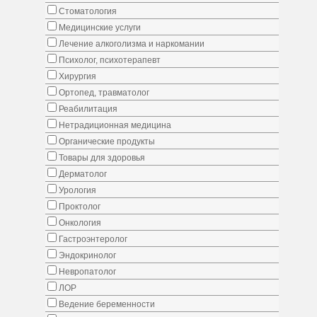
Стоматология
Медицинские услуги
Лечение алкоголизма и наркомании
Психолог, психотерапевт
Хирургия
Ортопед, травматолог
Реабилитация
Нетрадиционная медицина
Органические продукты
Товары для здоровья
Дерматолог
Урология
Проктолог
Онкология
Гастроэнтеролог
Эндокринолог
Невропатолог
ЛОР
Ведение беременности