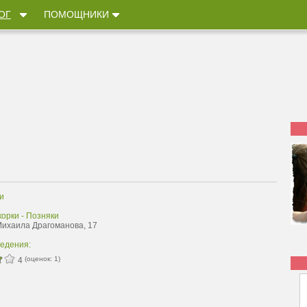
ОГ
ПОМОЩНИКИ
и
орки - Позняки
 Михаила Драгоманова, 17
ведения:
(оценок:
1
)
4