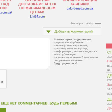
ЯКІСТЬ
БЕСПЛАТНАЯ
НОВИНКИ И АКЦИИ
 НАД
ДОСТАВКА ИЗ АПТЕК
КЛИНИКИ!
ТОЮ!
ПО МИНИМАЛЬНЫМ
oxford-med.com.ua
ЦЕНАМ!
s.com.ua/
Liki24.com
Все акции и скидки
Добавить комментарий
Комментарии, содержащие:
- угрозы и оскорбления;
- нецензурные выражения;
- рекламу товаров и услуг;
- информацию, не относящуюся к
СТ
теме публикации;
202
- а также написанные 1 человеком
под разными именами
Па
будут удаляться!
вид
че
ДЕ
202
Зат
зал
зав
ДЕ
 ЕЩЕ НЕТ КОММЕНТАРИЕВ. БУДЬ ПЕРВЫМ!
202
Ду