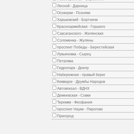
Лесной - Дарница
Осокорки - Позняки
Харьковский - Бортничи
Красноармейская - Горького
Саксаганского - Жилянская
Соломенка - Жуляны
проспект Победы - Берестейская
Лукьяновка - Сырец
Петровка
Гидропарк - Днепр
Набережная - правый берег
Киквидзе - Дружбы Народов
Автовокзал - ВДНХ
Демеевская - Совки
Теремки - Феофания
проспект Науки - Пирогово
Пригород