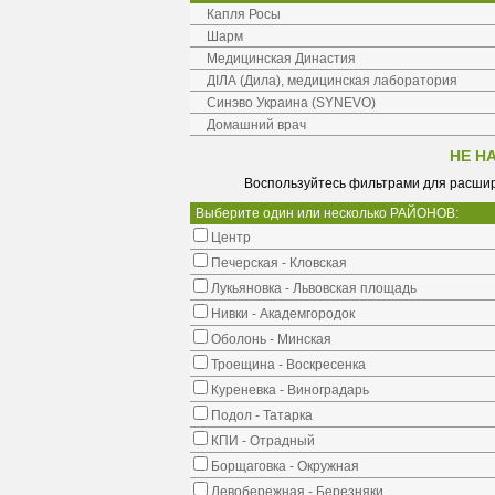
Капля Росы
Шарм
Медицинская Династия
ДІЛА (Дила), медицинская лаборатория
Синэво Украина (SYNEVO)
Домашний врач
НЕ Н
Воспользуйтесь фильтрами для расшир
Выберите один или несколько РАЙОНОВ:
Центр
Печерская - Кловская
Лукьяновка - Львовская площадь
Нивки - Академгородок
Оболонь - Минская
Троещина - Воскресенка
Куреневка - Виноградарь
Подол - Татарка
КПИ - Отрадный
Борщаговка - Окружная
Левобережная - Березняки