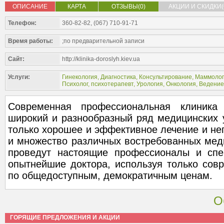
ОПИСАНИЕ
КАРТА
ОТЗЫВЫ(0)
АКЦИИ И СКИДКИ(
Телефон:
360-82-82, (067) 710-91-71
Время работы:
;по предварительной записи
Сайт:
http://klinika-doroslyh.kiev.ua
Услуги:
Гинекология
,
Диагностика
,
Консультирование
,
Маммолог
Психолог, психотерапевт
,
Урология
,
Онкология
,
Ведение
Современная профессиональная клиника
широкий и разнообразный ряд медицинских у
только хорошее и эффективное лечение и неп
и множество различных востребованных меди
проведут настоящие профессионалы и спе
опытнейшие доктора, используя только сов
по общедоступным, демократичным ценам.
О
ГОРЯЩИЕ ПРЕДЛОЖЕНИЯ И АКЦИИ