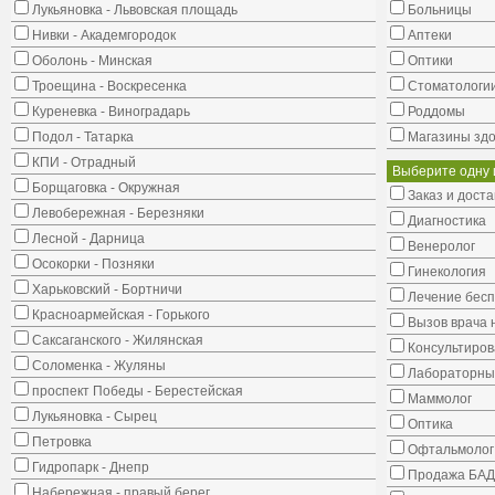
Лукьяновка - Львовская площадь
Больницы
Нивки - Академгородок
Аптеки
Оболонь - Минская
Оптики
Троещина - Воскресенка
Стоматологи
Куреневка - Виноградарь
Роддомы
Подол - Татарка
Магазины здо
КПИ - Отрадный
Выберите одну 
Борщаговка - Окружная
Заказ и доста
Левобережная - Березняки
Диагностика
Лесной - Дарница
Венеролог
Осокорки - Позняки
Гинекология
Харьковский - Бортничи
Лечение бес
Красноармейская - Горького
Вызов врача 
Саксаганского - Жилянская
Консультиров
Соломенка - Жуляны
Лабораторны
проспект Победы - Берестейская
Маммолог
Лукьяновка - Сырец
Оптика
Петровка
Офтальмолог
Гидропарк - Днепр
Продажа БАД
Набережная - правый берег