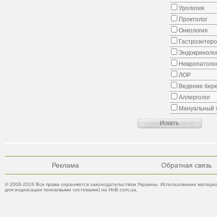
Урология
Проктолог
Онкология
Гастроэнтеро
Эндокриноло
Невропатоло
ЛОР
Ведение бер
Аллерголог
Мануальный 
Реклама
Обратная связь
© 2008-2026 Все права охраняются законодательством Украины. Использование материа
для индексации поисковыми системами) на HnB.com.ua.