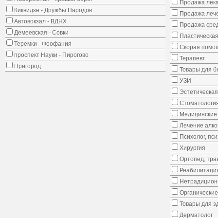
Продажа лека
Киквидзе - Дружбы Народов
Продажа лече
Автовокзал - ВДНХ
Продажа сред
Демеевская - Совки
Пластическая
Теремки - Феофания
Скорая помо
проспект Науки - Пирогово
Терапевт
Пригород
Товары для 
УЗИ
Эстетическая
Стоматологи
Медицинские 
Лечение алко
Психолог, пс
Хирургия
Ортопед, тра
Реабилитаци
Нетрадицион
Органические
Товары для з
Дерматолог