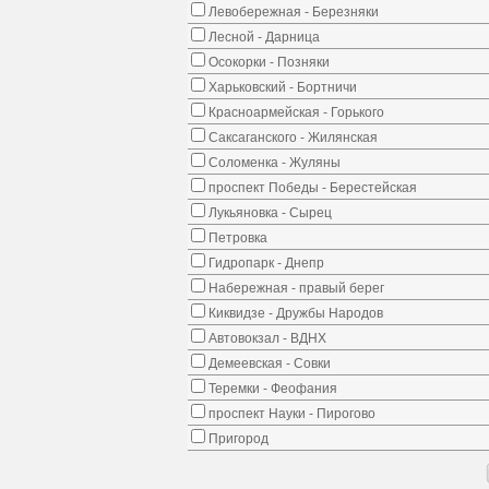
Левобережная - Березняки
Лесной - Дарница
Осокорки - Позняки
Харьковский - Бортничи
Красноармейская - Горького
Саксаганского - Жилянская
Соломенка - Жуляны
проспект Победы - Берестейская
Лукьяновка - Сырец
Петровка
Гидропарк - Днепр
Набережная - правый берег
Киквидзе - Дружбы Народов
Автовокзал - ВДНХ
Демеевская - Совки
Теремки - Феофания
проспект Науки - Пирогово
Пригород