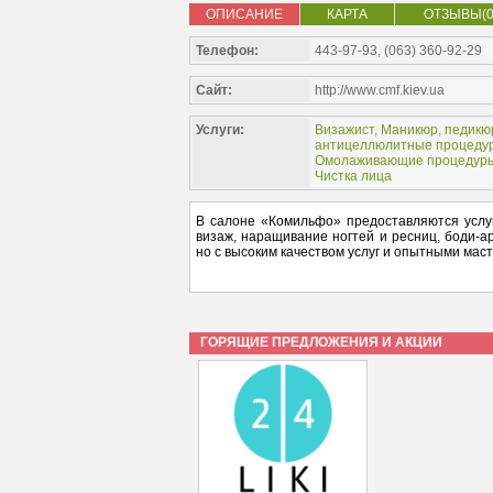
ОПИСАНИЕ
КАРТА
ОТЗЫВЫ(0
Телефон:
443-97-93, (063) 360-92-29
Сайт:
http://www.cmf.kiev.ua
Услуги:
Визажист
,
Маникюр, педикю
антицеллюлитные процеду
Омолаживающие процедур
Чистка лица
В салоне «Комильфо» предоставляются услуг
визаж, наращивание ногтей и ресниц, боди-а
но с высоким качеством услуг и опытными маст
ГОРЯЩИЕ ПРЕДЛОЖЕНИЯ И АКЦИИ