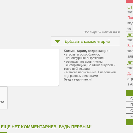
СТ
202
Па
вид
че
Все акции и скидки
ДЕ
202
Добавить комментарий
Зат
Комментарии, содержащие:
зал
- угрозы и оскорбления;
зав
- нецензурные выражения;
- рекламу товаров и услуг;
ДЕ
- информацию, не относящуюся к
202
теме публикации;
- а также написанные 1 человеком
Ду
под разными именами
стр
будут удаляться!
з А
С
П
С
К
 ЕЩЕ НЕТ КОММЕНТАРИЕВ. БУДЬ ПЕРВЫМ!