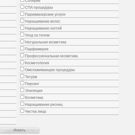
Солярий
СПА процедуры
Парикмахерские услуги
Наращивание волос
Наращивание ногтей
Уход за телом
Натуральная косметика
Парфюмерия
Профессиональная косметика
Косметология
Омолаживающие процедуры
Татуаж
Пирсинг
Эпиляция
Косметика
Наращивание ресниц
Чистка лица