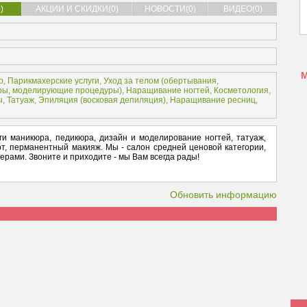
)
АКЦИИ И СКИДКИ(0)
НОВОСТИ(0)
ВИДЕО(0)
р
,
Парикмахерские услуги
,
Уход за телом (
обертывания
,
ры
,
моделирующие процедуры
),
Наращивание ногтей
,
Косметология
,
ы
,
Татуаж
,
Эпиляция (
восковая депиляция
),
Наращивание ресниц
,
и маникюра, педикюра, дизайн и моделирование ногтей, татуаж,
рт, перманентный макияж. Мы - салон средней ценовой категории,
ерами. Звоните и приходите - мы Вам всегда рады!
Обновить информацию