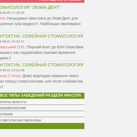
ОМАТОЛОГИЯ "ЛЮМИ-ДЕНТ"
6-08-05 17:36:25
вло
:
Нещодавно звертався до Люмі-Дент для
алення зуба мудрості. Найбільше хвилювався
НТЕКТУМ, СЕМЕЙНАЯ СТОМАТОЛОГИЯ
6-08-01 20:42:17
варський О.Ю.
:
Перший візит до Юлії Олексіївни
ишив у нас надзвичайно приємні враження
дяки її
НТЕКТУМ, СЕМЕЙНАЯ СТОМАТОЛОГИЯ
6-08-01 20:24:39
нець Степан
:
Довго відкладав лікування через
ах перед стоматологами, але після знайомства
рт
ВСЕ ТИПЫ ЗАВЕДЕНИЙ РАЗДЕЛА КРАСОТА
алоны красоты
арикмахерские
олярии
осметические магазины