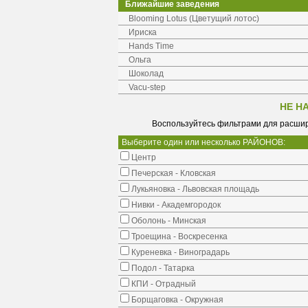
Ближайшие заведения
Blooming Lotus (Цветущий лотос)
Ириска
Hands Time
Ольга
Шоколад
Vacu-step
НЕ Н
Воспользуйтесь фильтрами для расшир
Выберите один или несколько РАЙОНОВ:
Центр
Печерская - Кловская
Лукьяновка - Львовская площадь
Нивки - Академгородок
Оболонь - Минская
Троещина - Воскресенка
Куреневка - Виноградарь
Подол - Татарка
КПИ - Отрадный
Борщаговка - Окружная