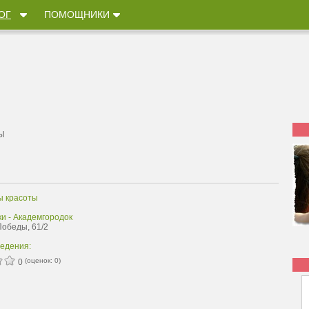
ОГ
ПОМОЩНИКИ
Ы
ы красоты
и - Академгородок
Победы, 61/2
ведения:
(оценок:
0
)
0