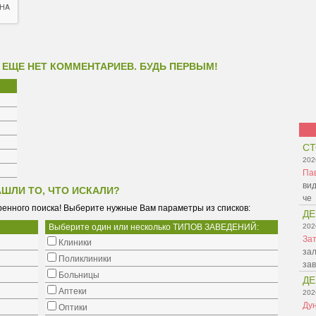
 ЕЩЕ НЕТ КОММЕНТАРИЕВ. БУДЬ ПЕРВЫМ!
СТ
202
Па
вид
АШЛИ ТО, ЧТО ИСКАЛИ?
че
енного поиска! Выберите нужные Вам параметры из списков:
ДЕ
Выберите один или несколько ТИПОВ ЗАВЕДЕНИЙ:
202
Зат
Клиники
зал
Поликлиники
зав
Больницы
ДЕ
Аптеки
202
Ду
Оптики