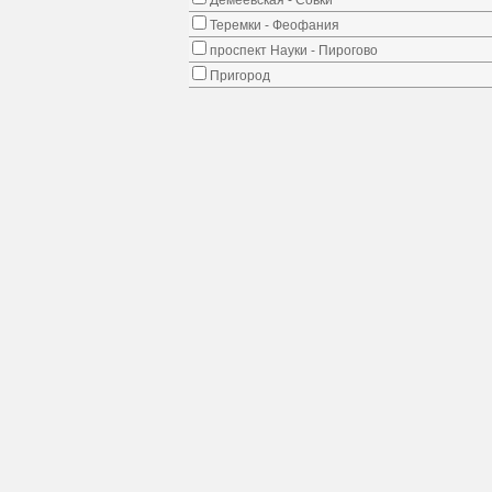
Демеевская - Совки
Теремки - Феофания
проспект Науки - Пирогово
Пригород