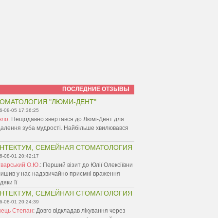
ПОСЛЕДНИЕ ОТЗЫВЫ
ОМАТОЛОГИЯ "ЛЮМИ-ДЕНТ"
6-08-05 17:36:25
вло
:
Нещодавно звертався до Люмі-Дент для
алення зуба мудрості. Найбільше хвилювався
НТЕКТУМ, СЕМЕЙНАЯ СТОМАТОЛОГИЯ
6-08-01 20:42:17
варський О.Ю.
:
Перший візит до Юлії Олексіївни
ишив у нас надзвичайно приємні враження
дяки її
НТЕКТУМ, СЕМЕЙНАЯ СТОМАТОЛОГИЯ
6-08-01 20:24:39
нець Степан
:
Довго відкладав лікування через