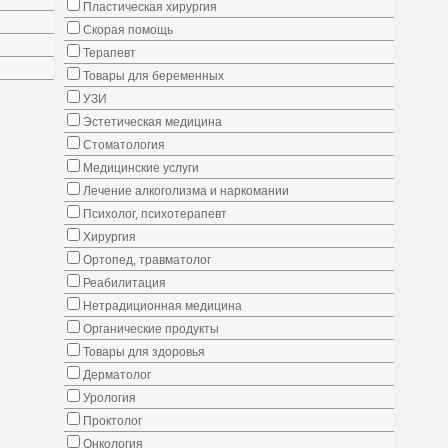
Пластическая хирургия
Скорая помощь
Терапевт
Товары для беременных
УЗИ
Эстетическая медицина
Стоматология
Медицинские услуги
Лечение алкоголизма и наркомании
Психолог, психотерапевт
Хирургия
Ортопед, травматолог
Реабилитация
Нетрадиционная медицина
Органические продукты
Товары для здоровья
Дерматолог
Урология
Проктолог
Онкология