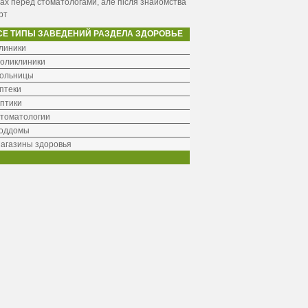
ах перед стоматологами, але після знайомства
рт
СЕ ТИПЫ ЗАВЕДЕНИЙ РАЗДЕЛА ЗДОРОВЬЕ
линики
оликлиники
ольницы
птеки
птики
томатологии
оддомы
агазины здоровья