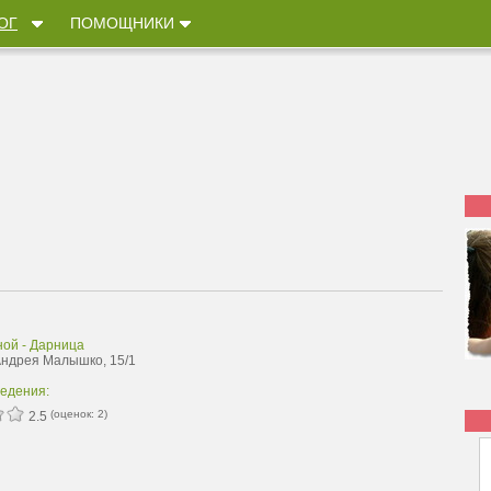
ОГ
ПОМОЩНИКИ
ной - Дарница
 Андрея Малышко, 15/1
ведения:
(оценок:
2
)
2.5