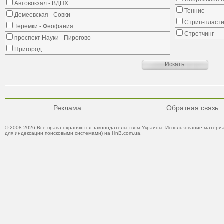
Автовокзал - ВДНХ
Теннис
Демеевская - Совки
Стрип-пласти
Теремки - Феофания
Стретчинг
проспект Науки - Пирогово
Пригород
Реклама
Обратная связь
© 2008-2026 Все права охраняются законодательством Украины. Использование материа
для индексации поисковыми системами) на HnB.com.ua.