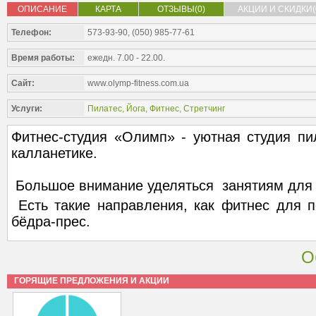
ОПИСАНИЕ
КАРТА
ОТЗЫВЫ(0)
АКЦИИ И СКИДКИ(
Телефон:
573-93-90, (050) 985-77-61
Время работы:
ежедн. 7.00 - 22.00.
Сайт:
www.olymp-fitness.com.ua
Услуги:
Пилатес
,
Йога
,
Фитнес
,
Стретчинг
Фитнес-студия «Олимп» - уютная студия пила
калланетике.
Большое внимание уделяться занятиям для
Есть такие направления, как фитнес для п
бёдра-прес.
О
ГОРЯЩИЕ ПРЕДЛОЖЕНИЯ И АКЦИИ