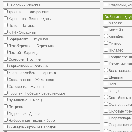
Оболонь - Минская
Стадионы, ко
Троещина - Воскресенка
Выберите одну 
Куреневка - Виноградарь
Массаж
Подол - Татарка
Бассейн
КПИ - Отрадный
Аэробика
Борщаговка - Окружная
Фитнес
Левобережная - Березняки
Пилатес
Лесной - Дарница
Кардио трени
Осокорки - Позняки
Косметически
Харьковский - Бортничи
Велотренаж
Красноармейская - Горького
Шейпинг
Саксаганского - Жилянская
Йога
Соломенка - Жуляны
Танцы
проспект Победы - Берестейская
Бокс, боевые 
Лукьяновка - Сырец
Солярий, сау
Петровка
Силовые тре
Гидропарк - Днепр
Спорттовары,
Набережная - правый берег
Спортивная о
Киквидзе - Дружбы Народов
Спортивное 