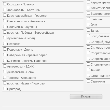
Кардио трени
Осокорки - Позняки
Косметически
Харьковский - Бортничи
Велотренаж
Красноармейская - Горького
Шейпинг
Саксаганского - Жилянская
Йога
Соломенка - Жуляны
Танцы
проспект Победы - Берестейская
Бокс, боевые 
Лукьяновка - Сырец
Солярий, сау
Петровка
Силовые тре
Гидропарк - Днепр
Спорттовары,
Набережная - правый берег
Спортивная о
Киквидзе - Дружбы Народов
Спортивное 
Автовокзал - ВДНХ
Теннис
Демеевская - Совки
Стрип-пласти
Теремки - Феофания
Стретчинг
проспект Науки - Пирогово
Пригород