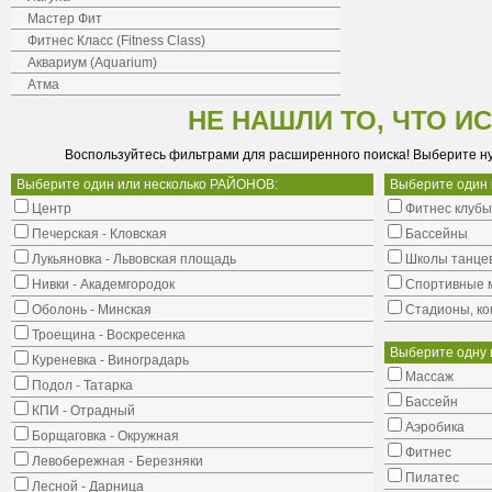
Мастер Фит
Фитнес Класс (Fitness Class)
Аквариум (Aquarium)
Атма
НЕ НАШЛИ ТО, ЧТО И
Воспользуйтесь фильтрами для расширенного поиска! Выберите н
Выберите один или несколько РАЙОНОВ:
Выберите один
Центр
Фитнес клубы
Печерская - Кловская
Бассейны
Лукьяновка - Львовская площадь
Школы танце
Нивки - Академгородок
Cпортивные 
Оболонь - Минская
Стадионы, ко
Троещина - Воскресенка
Выберите одну 
Куреневка - Виноградарь
Массаж
Подол - Татарка
Бассейн
КПИ - Отрадный
Аэробика
Борщаговка - Окружная
Фитнес
Левобережная - Березняки
Пилатес
Лесной - Дарница