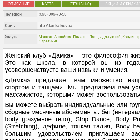
ОПИСАНИЕ
КАРТА
ОТЗЫВЫ(0)
АКЦИИ И СКИДКИ(
Телефон:
(098) 009-70-58
Сайт:
http://damka.kiev.ua
Услуги:
Массаж
,
Аэробика
,
Пилатес
,
Танцы для детей
,
Кардио т
Стретчинг
Женский клуб «Дамка» – это философия жиз
Это как школа, в которой вы из год
усовершенствуете ваши навыки и умения.
«Дамка» предлагает вам множество нап
спортом и танцами. Мы предлагаем вам ус
массажистов, которыми может воспользовать
Вы можете выбрать индивидуальные или груп
сборные месячные абонементы: бег (интервал
body (разумное тело), Strip Dance, Body Pu
(Stretching), дефиле, тонкая талия, Body ba
большим удовольствием приглашаем вас