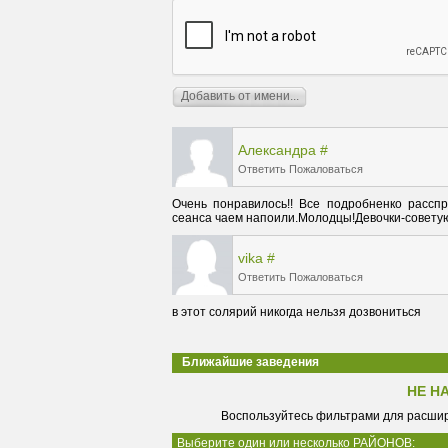
Александра
#
Ответить
Пожаловаться
Очень понравилось!! Все подробненко расспро
сеанса чаем напоили.Молодцы!Девочки-советую 
vika
#
Ответить
Пожаловаться
в этот солярий никогда нельзя дозвониться 
Ближайшие заведения
НЕ Н
Воспользуйтесь фильтрами для расшир
Выберите один или несколько РАЙОНОВ: