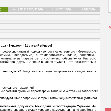
)
АКЦИИ И СКИДКИ(0)
НОВОСТИ(0)
ВИДЕО(0)
гара «Экватор»
- 11 студий в Киеве!
 профессиональный подход к вопросу качественного и безопасного
самыми передовыми, в технологическом плане, соляриями.
оптимальные параметры относительно обеспечения быстрого
 самой процедуры. Солярии в наших студиях – это исключительно
.
но выглядеть?
Тогда вам в специализированные студии загара
 последнего поколения!
пы с самыми лучшими параметрами в плане качества и безопасности
дивидуальные программы загара и комбинацию косметики, учитывая
ешительные документы Минздрава и Госстандарта Украины
. Мы
расного внешнего вида и хорошего самочувствия, а не заработать