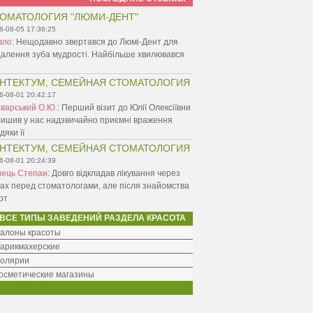
ОМАТОЛОГИЯ "ЛЮМИ-ДЕНТ"
6-08-05 17:36:25
вло
:
Нещодавно звертався до Люмі-Дент для
алення зуба мудрості. Найбільше хвилювався
НТЕКТУМ, СЕМЕЙНАЯ СТОМАТОЛОГИЯ
6-08-01 20:42:17
варський О.Ю.
:
Перший візит до Юлії Олексіївни
ишив у нас надзвичайно приємні враження
дяки її
НТЕКТУМ, СЕМЕЙНАЯ СТОМАТОЛОГИЯ
6-08-01 20:24:39
нець Степан
:
Довго відкладав лікування через
ах перед стоматологами, але після знайомства
рт
ВСЕ ТИПЫ ЗАВЕДЕНИЙ РАЗДЕЛА КРАСОТА
алоны красоты
арикмахерские
олярии
осметические магазины