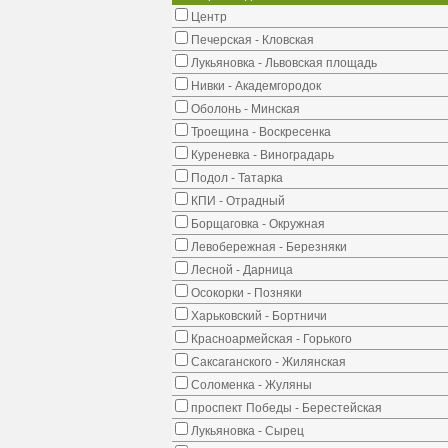
Центр
Печерская - Кловская
Лукьяновка - Львовская площадь
Нивки - Академгородок
Оболонь - Минская
Троещина - Воскресенка
Куреневка - Виноградарь
Подол - Татарка
КПИ - Отрадный
Борщаговка - Окружная
Левобережная - Березняки
Лесной - Дарница
Осокорки - Позняки
Харьковский - Бортничи
Красноармейская - Горького
Саксаганского - Жилянская
Соломенка - Жуляны
проспект Победы - Берестейская
Лукьяновка - Сырец