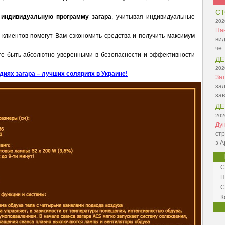
СТ
ь
индивидуальную программу загара
, учитывая индивидуальные
202
Па
клиентов помогут Вам сэкономить средства и получить максимум
вид
че
те быть абсолютно уверенными в безопасности и эффективности
ДЕ
202
диях загара – лучших соляриях в Украине!
Зат
зал
зав
ДЕ
202
Ду
стр
з А
С
П
С
К