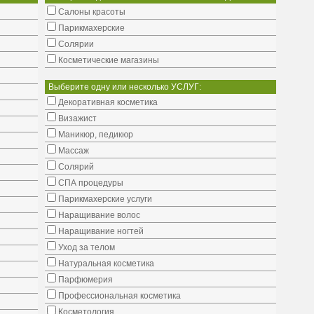
Салоны красоты
Парикмахерские
Солярии
Косметические магазины
Выберите одну или несколько УСЛУГ:
Декоративная косметика
Визажист
Маникюр, педикюр
Массаж
Солярий
СПА процедуры
Парикмахерские услуги
Наращивание волос
Наращивание ногтей
Уход за телом
Натуральная косметика
Парфюмерия
Профессиональная косметика
Косметология