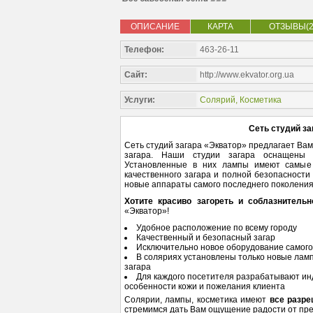
ОПИСАНИЕ
КАРТА
ОТЗЫВЫ(2
Телефон:
463-26-11
Сайт:
http://www.ekvator.org.ua
Услуги:
Солярий
,
Косметика
Сеть студий за
Сеть студий загара «Экватор» предлагает Вам
загара. Наши студии загара оснащены 
Установленные в них лампы имеют самые 
качественного загара и полной безопасности
новые аппараты самого последнего поколения
Хотите красиво загореть и соблазнитель
«Экватор»!
Удобное расположение по всему городу
Качественный и безопасный загар
Исключительно новое оборудование самого
В соляриях установлены только новые лам
загара
Для каждого посетителя разрабатывают ин
особенности кожи и пожелания клиента
Солярии, лампы, косметика имеют
все разр
стремимся дать Вам ощущение радости от прек