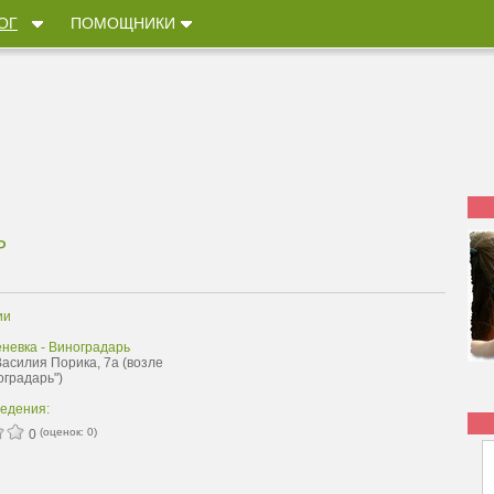
ОГ
ПОМОЩНИКИ
Р
ии
невка - Виноградарь
Василия Порика, 7а (возле
оградарь")
ведения:
(оценок:
0
)
0