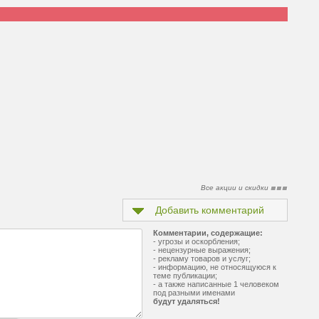
Все акции и скидки
Добавить комментарий
Комментарии, содержащие:
- угрозы и оскорбления;
- нецензурные выражения;
- рекламу товаров и услуг;
- информацию, не относящуюся к
теме публикации;
- а также написанные 1 человеком
под разными именами
будут удаляться!