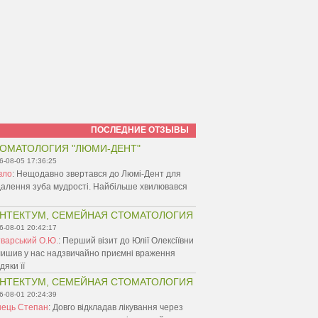
ПОСЛЕДНИЕ ОТЗЫВЫ
ОМАТОЛОГИЯ "ЛЮМИ-ДЕНТ"
6-08-05 17:36:25
вло
:
Нещодавно звертався до Люмі-Дент для
алення зуба мудрості. Найбільше хвилювався
НТЕКТУМ, СЕМЕЙНАЯ СТОМАТОЛОГИЯ
6-08-01 20:42:17
варський О.Ю.
:
Перший візит до Юлії Олексіївни
ишив у нас надзвичайно приємні враження
дяки її
НТЕКТУМ, СЕМЕЙНАЯ СТОМАТОЛОГИЯ
6-08-01 20:24:39
нець Степан
:
Довго відкладав лікування через