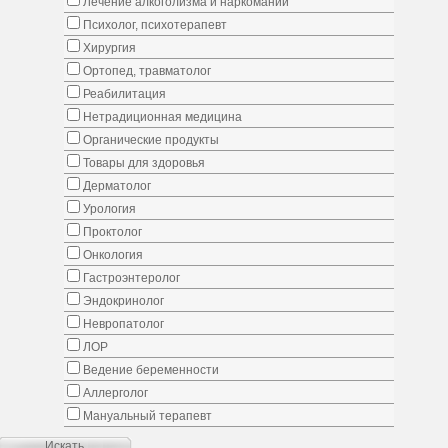
Лечение алкоголизма и наркомании
Психолог, психотерапевт
Хирургия
Ортопед, травматолог
Реабилитация
Нетрадиционная медицина
Органические продукты
Товары для здоровья
Дерматолог
Урология
Проктолог
Онкология
Гастроэнтеролог
Эндокринолог
Невропатолог
ЛОР
Ведение беременности
Аллерголог
Мануальный терапевт