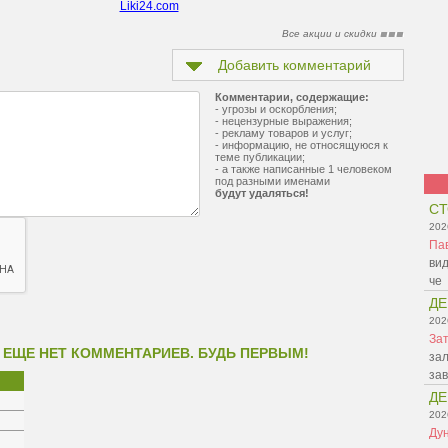
Liki24.com
Все акции и скидки
Добавить комментарий
Комментарии, содержащие:
- угрозы и оскорбления;
- нецензурные выражения;
- рекламу товаров и услуг;
- информацию, не относящуюся к
теме публикации;
- а также написанные 1 человеком
под разными именами
будут удаляться!
СТ
202
Па
вид
че
ДЕ
202
Зат
 ЕЩЕ НЕТ КОММЕНТАРИЕВ. БУДЬ ПЕРВЫМ!
зал
зав
ДЕ
202
Ду