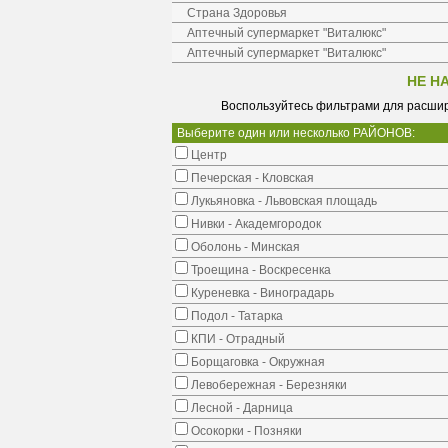
Страна Здоровья
Аптечный супермаркет "Виталюкс"
Аптечный супермаркет "Виталюкс"
НЕ Н
Воспользуйтесь фильтрами для расшир
Выберите один или несколько РАЙОНОВ:
Центр
Печерская - Кловская
Лукьяновка - Львовская площадь
Нивки - Академгородок
Оболонь - Минская
Троещина - Воскресенка
Куреневка - Виноградарь
Подол - Татарка
КПИ - Отрадный
Борщаговка - Окружная
Левобережная - Березняки
Лесной - Дарница
Осокорки - Позняки