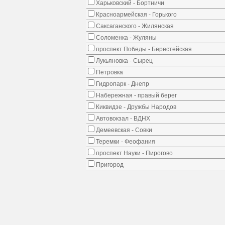
Харьковский - Бортничи
Красноармейская - Горького
Саксаганского - Жилянская
Соломенка - Жуляны
проспект Победы - Берестейская
Лукьяновка - Сырец
Петровка
Гидропарк - Днепр
Набережная - правый берег
Киквидзе - Дружбы Народов
Автовокзал - ВДНХ
Демеевская - Совки
Теремки - Феофания
проспект Науки - Пирогово
Пригород