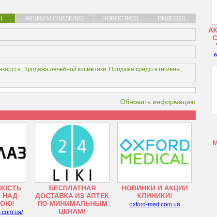
)
АКЦИИ И СКИДКИ(0)
НОВОСТИ(0)
ВИДЕО(0)
АК
w
екарств
,
Продажа лечебной косметики
,
Продажа средств гигиены
,
Обновить информацию
ЯКІСТЬ
БЕСПЛАТНАЯ
НОВИНКИ И АКЦИИ
 НАД
ДОСТАВКА ИЗ АПТЕК
КЛИНИКИ!
ТОЮ!
ПО МИНИМАЛЬНЫМ
oxford-med.com.ua
ЦЕНАМ!
s.com.ua/