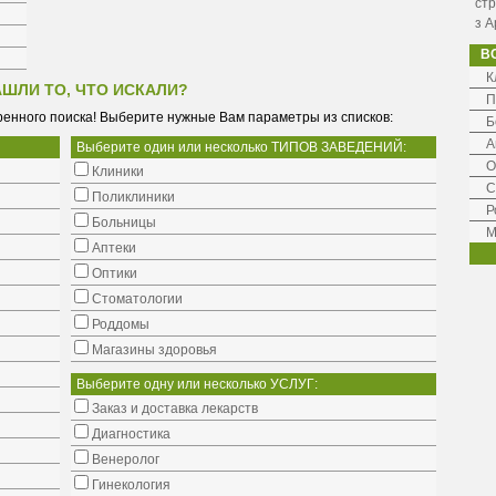
стр
з А
В
К
АШЛИ ТО, ЧТО ИСКАЛИ?
П
енного поиска! Выберите нужные Вам параметры из списков:
Б
А
Выберите один или несколько ТИПОВ ЗАВЕДЕНИЙ:
О
Клиники
С
Поликлиники
Р
Больницы
М
Аптеки
Оптики
Стоматологии
Роддомы
Магазины здоровья
Выберите одну или несколько УСЛУГ:
Заказ и доставка лекарств
Диагностика
Венеролог
Гинекология