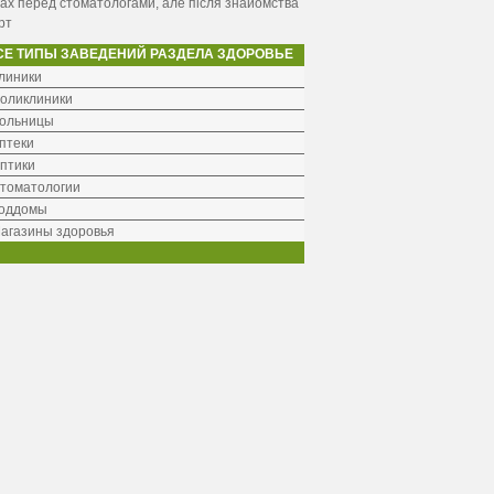
ах перед стоматологами, але після знайомства
рт
СЕ ТИПЫ ЗАВЕДЕНИЙ РАЗДЕЛА ЗДОРОВЬЕ
линики
оликлиники
ольницы
птеки
птики
томатологии
оддомы
агазины здоровья