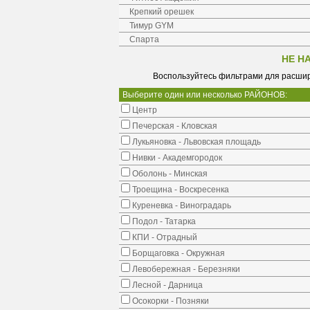
Крепкий орешек
Тимур GYM
Спарта
НЕ Н
Воспользуйтесь фильтрами для расшир
Выберите один или несколько РАЙОНОВ:
Центр
Печерская - Кловская
Лукьяновка - Львовская площадь
Нивки - Академгородок
Оболонь - Минская
Троещина - Воскресенка
Куреневка - Виноградарь
Подол - Татарка
КПИ - Отрадный
Борщаговка - Окружная
Левобережная - Березняки
Лесной - Дарница
Осокорки - Позняки