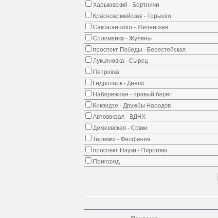
Харьковский - Бортничи
Красноармейская - Горького
Саксаганского - Жилянская
Соломенка - Жуляны
проспект Победы - Берестейская
Лукьяновка - Сырец
Петровка
Гидропарк - Днепр
Набережная - правый берег
Киквидзе - Дружбы Народов
Автовокзал - ВДНХ
Демеевская - Совки
Теремки - Феофания
проспект Науки - Пирогово
Пригород