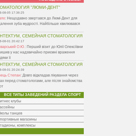
ОМАТОЛОГИЯ "ЛЮМИ-ДЕНТ"
6-08-05 17:36:25
вло
:
Нещодавно звертався до Люмі-Дент для
алення зуба мудрості. Найбільше хвилювався
НТЕКТУМ, СЕМЕЙНАЯ СТОМАТОЛОГИЯ
6-08-01 20:42:17
варський О.Ю.
:
Перший візит до Юлії Олексіївни
ишив у нас надзвичайно приємні враження
дяки її
НТЕКТУМ, СЕМЕЙНАЯ СТОМАТОЛОГИЯ
6-08-01 20:24:39
нець Степан
:
Довго відкладав лікування через
ах перед стоматологами, але після знайомства
рт
ВСЕ ТИПЫ ЗАВЕДЕНИЙ РАЗДЕЛА СПОРТ
итнес клубы
ассейны
колы танцев
портивные магазины
тадионы, комплексы