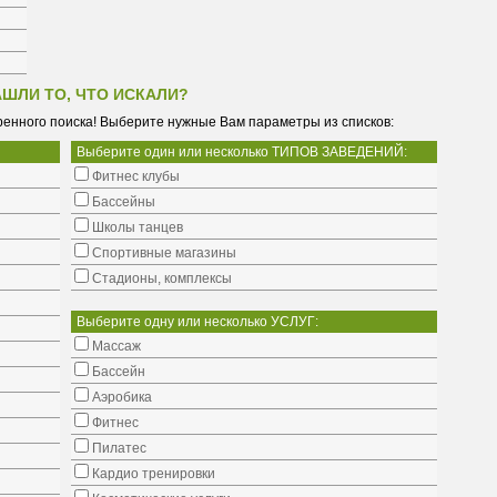
АШЛИ ТО, ЧТО ИСКАЛИ?
енного поиска! Выберите нужные Вам параметры из списков:
Выберите один или несколько ТИПОВ ЗАВЕДЕНИЙ:
Фитнес клубы
Бассейны
Школы танцев
Cпортивные магазины
Стадионы, комплексы
Выберите одну или несколько УСЛУГ:
Массаж
Бассейн
Аэробика
Фитнес
Пилатес
Кардио тренировки