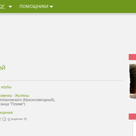
ОГ
ПОМОЩНИКИ
ОЙ
 клубы
оменка - Жуляны
Лобановского (Краснозвездный),
танца "Племя")
ведения:
(оценок:
0
)
0