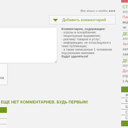
СТ
Все акции и скидки
202
Па
Добавить комментарий
вид
че
Комментарии, содержащие:
- угрозы и оскорбления;
ДЕ
- нецензурные выражения;
202
- рекламу товаров и услуг;
- информацию, не относящуюся к
Зат
теме публикации;
зал
- а также написанные 1 человеком
под разными именами
зав
будут удаляться!
ДЕ
202
Ду
стр
з А
Ф
Б
 ЕЩЕ НЕТ КОММЕНТАРИЕВ. БУДЬ ПЕРВЫМ!
Ш
C
С