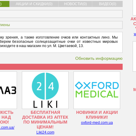
)
АКЦИИ И СКИДКИ(0)
НОВОСТИ(0)
ВИДЕО(0)
АК
игиены
w
ку зрения, а также изготовление очков или контактных линз. Мы
дберем безопасные солнцезащитные очки от известных мировых
иходите в наш магазин по ул. М. Цветаевой, 13.
Обновить информацию
ЯКІСТЬ
БЕСПЛАТНАЯ
НОВИНКИ И АКЦИИ
 НАД
ДОСТАВКА ИЗ АПТЕК
КЛИНИКИ!
ТОЮ!
ПО МИНИМАЛЬНЫМ
oxford-med.com.ua
ЦЕНАМ!
s.com.ua/
Liki24.com