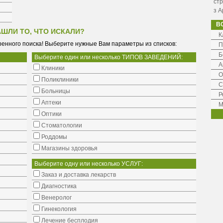
стр
з А
В
АШЛИ ТО, ЧТО ИСКАЛИ?
К
енного поиска! Выберите нужные Вам параметры из списков:
П
Б
Выберите один или несколько ТИПОВ ЗАВЕДЕНИЙ:
А
Клиники
О
Поликлиники
С
Больницы
Р
Аптеки
М
Оптики
Стоматологии
Роддомы
Магазины здоровья
Выберите одну или несколько УСЛУГ:
Заказ и доставка лекарств
Диагностика
Венеролог
Гинекология
Лечение бесплодия