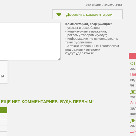
Все акции и скидки
Добавить комментарий
Комментарии, содержащие:
- угрозы и оскорбления;
- нецензурные выражения;
- рекламу товаров и услуг;
- информацию, не относящуюся к
теме публикации;
- а также написанные 1 человеком
под разными именами
будут удаляться!
СТ
202
Па
вид
че
ДЕ
202
 ЕЩЕ НЕТ КОММЕНТАРИЕВ. БУДЬ ПЕРВЫМ!
Зат
зал
зав
ДЕ
202
Ду