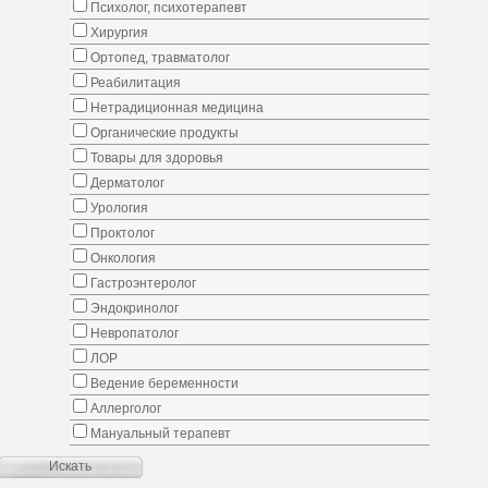
Психолог, психотерапевт
Хирургия
Ортопед, травматолог
Реабилитация
Нетрадиционная медицина
Органические продукты
Товары для здоровья
Дерматолог
Урология
Проктолог
Онкология
Гастроэнтеролог
Эндокринолог
Невропатолог
ЛОР
Ведение беременности
Аллерголог
Мануальный терапевт