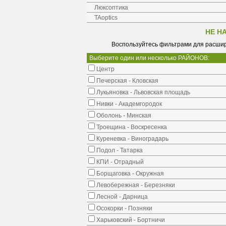
Люксоптика
TAoptics
НЕ Н
Воспользуйтесь фильтрами для расшир
Выберите один или несколько РАЙОНОВ:
Центр
Печерская - Кловская
Лукьяновка - Львовская площадь
Нивки - Академгородок
Оболонь - Минская
Троещина - Воскресенка
Куреневка - Виноградарь
Подол - Татарка
КПИ - Отрадный
Борщаговка - Окружная
Левобережная - Березняки
Лесной - Дарница
Осокорки - Позняки
Харьковский - Бортничи