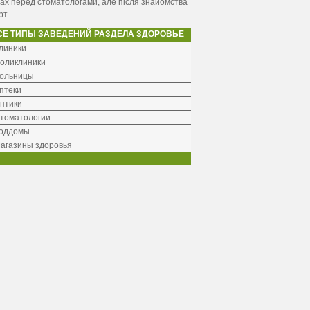
ах перед стоматологами, але після знайомства
рт
СЕ ТИПЫ ЗАВЕДЕНИЙ РАЗДЕЛА ЗДОРОВЬЕ
линики
оликлиники
ольницы
птеки
птики
томатологии
оддомы
агазины здоровья