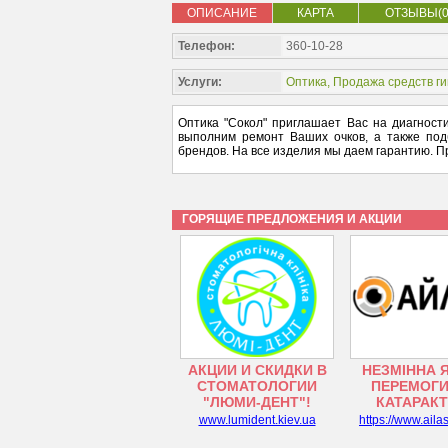
ОПИСАНИЕ
КАРТА
ОТЗЫВЫ(0
Телефон:
360-10-28
Услуги:
Оптика
,
Продажа средств г
Оптика "Сокол" приглашает Вас на диагности
выполним ремонт Ваших очков, а также по
брендов. На все изделия мы даем гарантию. Пр
ГОРЯЩИЕ ПРЕДЛОЖЕНИЯ И АКЦИИ
АКЦИИ И СКИДКИ В
НЕЗМІННА 
СТОМАТОЛОГИИ
ПЕРЕМОГИ
"ЛЮМИ-ДЕНТ"!
КАТАРАК
www.lumident.kiev.ua
https://www.aila