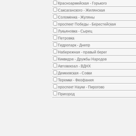
Красноармейская - Горького
Саксаганского - Жилянская
Соломенка - Жуляны
проспект Победы - Берестейская
Лукьяновка - Сырец
Петровка
Гидропарк - Днепр
Набережная - правый берег
Киквидзе - Дружбы Народов
Автовокзал - ВДНХ
Демеевская - Совки
Теремки - Феофания
проспект Науки - Пирогово
Пригород