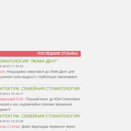
ПОСЛЕДНИЕ ОТЗЫВЫ
ОМАТОЛОГИЯ "ЛЮМИ-ДЕНТ"
6-08-05 17:36:25
вло
:
Нещодавно звертався до Люмі-Дент для
алення зуба мудрості. Найбільше хвилювався
НТЕКТУМ, СЕМЕЙНАЯ СТОМАТОЛОГИЯ
6-08-01 20:42:17
варський О.Ю.
:
Перший візит до Юлії Олексіївни
ишив у нас надзвичайно приємні враження
дяки її
НТЕКТУМ, СЕМЕЙНАЯ СТОМАТОЛОГИЯ
6-08-01 20:24:39
нець Степан
:
Довго відкладав лікування через