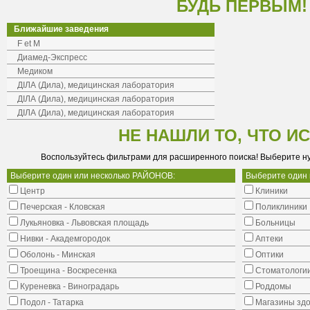
БУДЬ ПЕРВЫМ!
Ближайшие заведения
F et M
Диамед-Экспресс
Медиком
ДІЛА (Дила), медицинская лаборатория
ДІЛА (Дила), медицинская лаборатория
ДІЛА (Дила), медицинская лаборатория
НЕ НАШЛИ ТО, ЧТО И
Воспользуйтесь фильтрами для расширенного поиска! Выберите н
Выберите один или несколько РАЙОНОВ:
Выберите один
Центр
Клиники
Печерская - Кловская
Поликлиники
Лукьяновка - Львовская площадь
Больницы
Нивки - Академгородок
Аптеки
Оболонь - Минская
Оптики
Троещина - Воскресенка
Стоматологи
Куреневка - Виноградарь
Роддомы
Подол - Татарка
Магазины здо