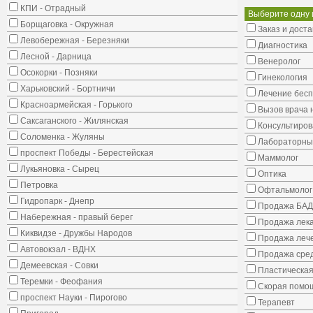
КПИ - Отрадный
Выберите одну 
Борщаговка - Окружная
Заказ и доста
Левобережная - Березняки
Диагностика
Лесной - Дарница
Венеролог
Осокорки - Позняки
Гинекология
Харьковский - Бортничи
Лечение бес
Красноармейская - Горького
Вызов врача 
Саксаганского - Жилянская
Консультиров
Соломенка - Жуляны
Лабораторны
проспект Победы - Берестейская
Маммолог
Лукьяновка - Сырец
Оптика
Петровка
Офтальмолог
Гидропарк - Днепр
Продажа БАД
Набережная - правый берег
Продажа лека
Киквидзе - Дружбы Народов
Продажа лече
Автовокзал - ВДНХ
Продажа сред
Демеевская - Совки
Пластическая
Теремки - Феофания
Скорая помо
проспект Науки - Пирогово
Терапевт