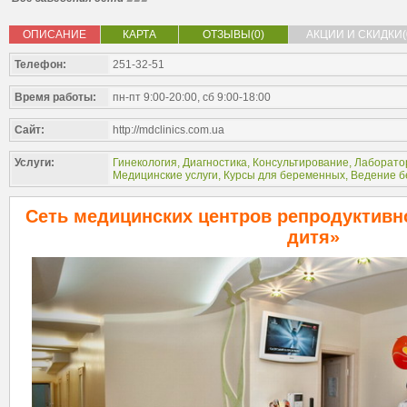
ОПИСАНИЕ
КАРТА
ОТЗЫВЫ(0)
АКЦИИ И СКИДКИ(
Телефон:
251-32-51
Время работы:
пн-пт 9:00-20:00, сб 9:00-18:00
Сайт:
http://mdclinics.com.ua
Услуги:
Гинекология
,
Диагностика
,
Консультирование
,
Лаборато
Медицинские услуги
,
Курсы для беременных
,
Ведение б
Сеть медицинских центров репродуктивн
дитя»