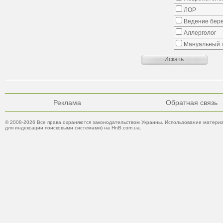
ЛОР
Ведение бер
Аллерголог
Мануальный 
Реклама
Обратная связь
© 2008-2026 Все права охраняются законодательством Украины. Использование материа
для индексации поисковыми системами) на HnB.com.ua.