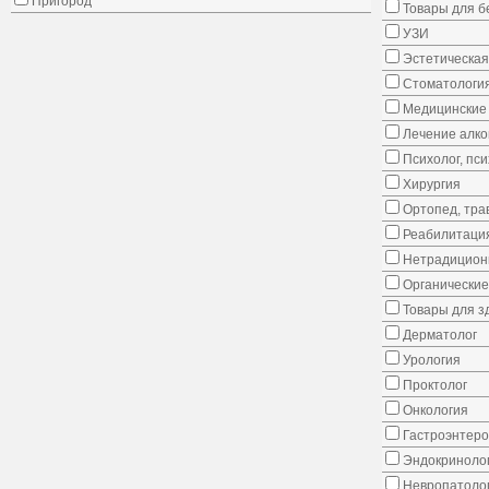
Пригород
Товары для 
УЗИ
Эстетическая
Стоматологи
Медицинские 
Лечение алко
Психолог, пс
Хирургия
Ортопед, тра
Реабилитаци
Нетрадицион
Органические
Товары для з
Дерматолог
Урология
Проктолог
Онкология
Гастроэнтеро
Эндокриноло
Невропатоло