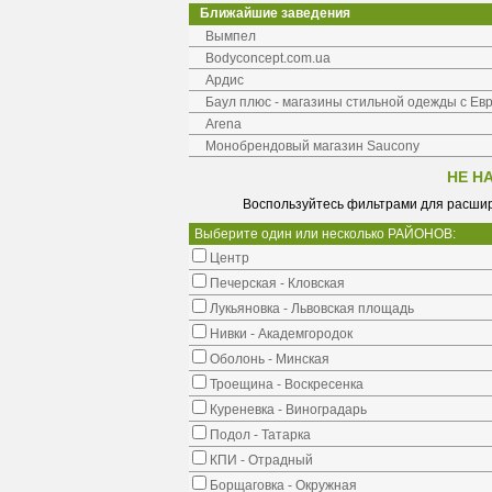
Ближайшие заведения
Вымпел
Bodyconcept.com.ua
Ардис
Баул плюс - магазины стильной одежды с Ев
Arena
Монобрендовый магазин Saucony
НЕ Н
Воспользуйтесь фильтрами для расшир
Выберите один или несколько РАЙОНОВ:
Центр
Печерская - Кловская
Лукьяновка - Львовская площадь
Нивки - Академгородок
Оболонь - Минская
Троещина - Воскресенка
Куреневка - Виноградарь
Подол - Татарка
КПИ - Отрадный
Борщаговка - Окружная