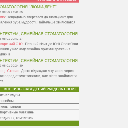
ОМАТОЛОГИЯ "ЛЮМИ-ДЕНТ"
6-08-05 17:36:25
вло
:
Нещодавно звертався до Люмі-Дент для
алення зуба мудрості. Найбільше хвилювався
НТЕКТУМ, СЕМЕЙНАЯ СТОМАТОЛОГИЯ
6-08-01 20:42:17
варський О.Ю.
:
Перший візит до Юлії Олексіївни
ишив у нас надзвичайно приємні враження
дяки її
НТЕКТУМ, СЕМЕЙНАЯ СТОМАТОЛОГИЯ
6-08-01 20:24:39
нець Степан
:
Довго відкладав лікування через
ах перед стоматологами, але після знайомства
рт
ВСЕ ТИПЫ ЗАВЕДЕНИЙ РАЗДЕЛА СПОРТ
итнес клубы
ассейны
колы танцев
портивные магазины
тадионы, комплексы