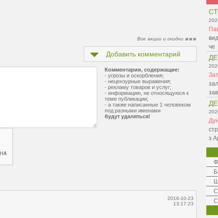
СТ
202
Па
вид
Все акции и скидки
че
Добавить комментарий
ДЕ
202
Комментарии, содержащие:
Зат
- угрозы и оскорбления;
- нецензурные выражения;
зал
- рекламу товаров и услуг;
зав
- информацию, не относящуюся к
теме публикации;
ДЕ
- а также написанные 1 человеком
под разными именами
202
будут удаляться!
Ду
стр
з А
Ф
Б
Ш
C
2016-10-23
С
13:17:23