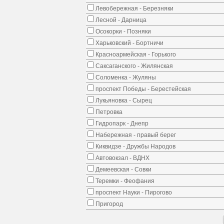
Левобережная - Березняки
Лесной - Дарница
Осокорки - Позняки
Харьковский - Бортничи
Красноармейская - Горького
Саксаганского - Жилянская
Соломенка - Жуляны
проспект Победы - Берестейская
Лукьяновка - Сырец
Петровка
Гидропарк - Днепр
Набережная - правый берег
Киквидзе - Дружбы Народов
Автовокзал - ВДНХ
Демеевская - Совки
Теремки - Феофания
проспект Науки - Пирогово
Пригород