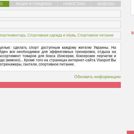
0)
АКЦИИ И СКИДКИ(0)
НОВОСТИ(0)
ВИДЕО(0)
спортинвентарь
,
Спортивная одежда и обувь
,
Спортивное питание
й целью: сделать спорт доступным каждому жителю Украины. На
айден все необходимое для эффективных тренировок, отдыха на
ссортимент товаров для бокса (боксерки, боксерские перчатки и
юдо (кимоно)... Кроме того на страницах интернет-сайта Viasport Вы
отренажеры, гантели, спортивное питание.
Обновить информацию