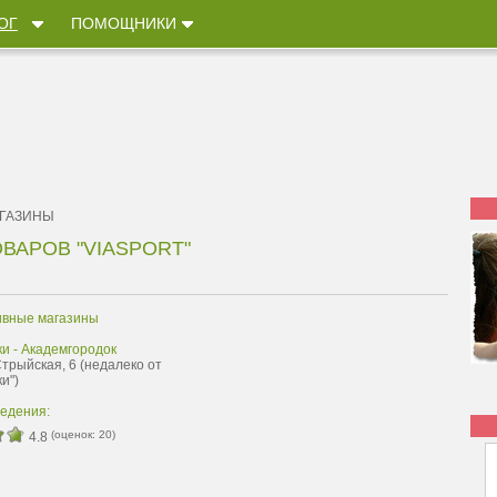
ОГ
ПОМОЩНИКИ
ГАЗИНЫ
ВАРОВ "VIASPORT"
ивные магазины
и - Академгородок
Стрыйская, 6 (недалеко от
и")
ведения:
(оценок:
20
)
4.8