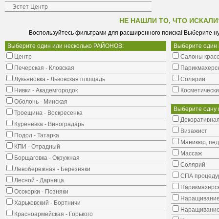
Эстет Центр
НЕ НАШЛИ ТО, ЧТО ИСКАЛИ
Воспользуйтесь фильтрами для расширенного поиска! Выберите н
Выберите один или несколько РАЙОНОВ:
Выберите один
Центр
Салоны крас
Печерская - Кловская
Парикмахерс
Лукьяновка - Львовская площадь
Солярии
Нивки - Академгородок
Косметически
Оболонь - Минская
Выберите одну 
Троещина - Воскресенка
Декоративная
Куреневка - Виноградарь
Визажист
Подол - Татарка
Маникюр, пе
КПИ - Отрадный
Массаж
Борщаговка - Окружная
Солярий
Левобережная - Березняки
СПА процеду
Лесной - Дарница
Парикмахерск
Осокорки - Позняки
Наращивание
Харьковский - Бортничи
Наращивание
Красноармейская - Горького