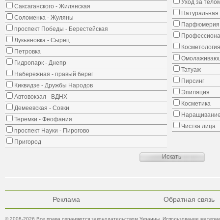
Уход за тело
Саксаганского - Жилянская
Натуральная 
Соломенка - Жуляны
Парфюмерия
проспект Победы - Берестейская
Профессиона
Лукьяновка - Сырец
Косметологи
Петровка
Омолаживающ
Гидропарк - Днепр
Татуаж
Набережная - правый берег
Пирсинг
Киквидзе - Дружбы Народов
Эпиляция
Автовокзал - ВДНХ
Косметика
Демеевская - Совки
Наращивание
Теремки - Феофания
Чистка лица
проспект Науки - Пирогово
Пригород
Реклама
Обратная связь
© 2008-2026 Все права охраняются законодательством Украины. Использование материа