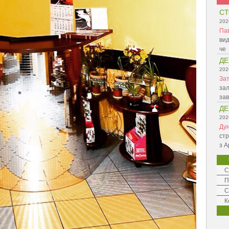
СТ
202
Па
вид
че
ДЕ
202
Зат
зал
зав
ДЕ
202
Ду
стр
з А
С
П
С
К