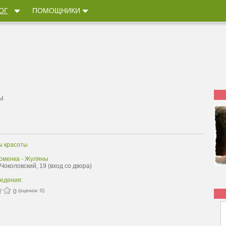
ОГ
ПОМОЩНИКИ
Ы
ы красоты
оменка - Жуляны
 Чоколовский, 19 (вход со двора)
ведения:
(оценок:
0
)
0