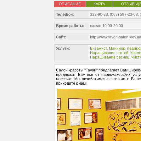
ОПИСАНИЕ
КАРТА
ОТЗЫВЫ(2
Телефон:
332-90-33, (063) 597-23-08, 
Время работы:
ежедн 10:00-20:00
Сайт:
http://www.favori-salon.kiev.u
Услуги:
Визажист
,
Маникюр, педикю
Наращивание ногтей
,
Косме
Наращивание ресниц
,
Чист
Салон красоты "Favori" предлагает Вам широки
предложат Вам все от парикмахерских услуг
массажа. Мы позаботимся не только о Вашей
приходите к нам!