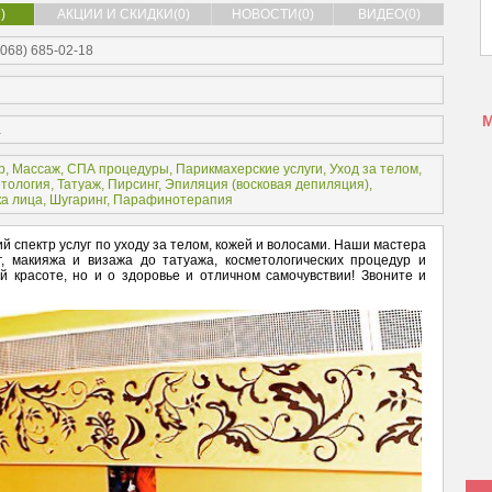
)
АКЦИИ И СКИДКИ(0)
НОВОСТИ(0)
ВИДЕО(0)
(068) 685-02-18
a
р
,
Массаж
,
СПА процедуры
,
Парикмахерские услуги
,
Уход за телом
,
тология
,
Татуаж
,
Пирсинг
,
Эпиляция (
восковая депиляция
),
ка лица
, Шугаринг, Парафинотерапия
й спектр услуг по уходу за телом, кожей и волосами. Наши мастера
, макияжа и визажа до татуажа, косметологических процедур и
 красоте, но и о здоровье и отличном самочувствии! Звоните и