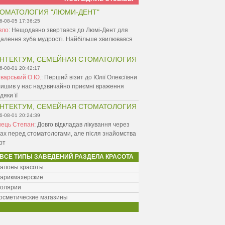
ОМАТОЛОГИЯ "ЛЮМИ-ДЕНТ"
6-08-05 17:36:25
вло
:
Нещодавно звертався до Люмі-Дент для
алення зуба мудрості. Найбільше хвилювався
НТЕКТУМ, СЕМЕЙНАЯ СТОМАТОЛОГИЯ
6-08-01 20:42:17
варський О.Ю.
:
Перший візит до Юлії Олексіївни
ишив у нас надзвичайно приємні враження
дяки її
НТЕКТУМ, СЕМЕЙНАЯ СТОМАТОЛОГИЯ
6-08-01 20:24:39
нець Степан
:
Довго відкладав лікування через
ах перед стоматологами, але після знайомства
рт
ВСЕ ТИПЫ ЗАВЕДЕНИЙ РАЗДЕЛА КРАСОТА
алоны красоты
арикмахерские
олярии
осметические магазины