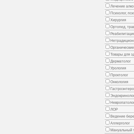
Лечение алко
Психолог, пс
Хирургия
Ортопед, тра
Реабилитаци
Нетрадицион
Органические
Товары для з
Дерматолог
Урология
Проктолог
Онкология
Гастроэнтеро
Эндокриноло
Невропатоло
ЛОР
Ведение бер
Аллерголог
Мануальный 