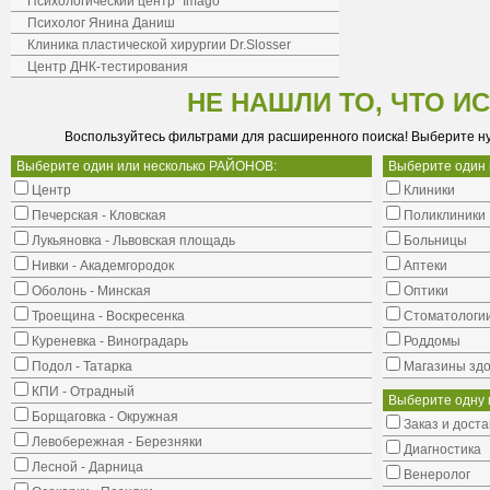
Психологический центр "Imago"
Психолог Янина Даниш
Клиника пластической хирургии Dr.Slosser
Центр ДНК-тестирования
НЕ НАШЛИ ТО, ЧТО И
Воспользуйтесь фильтрами для расширенного поиска! Выберите н
Выберите один или несколько РАЙОНОВ:
Выберите один
Центр
Клиники
Печерская - Кловская
Поликлиники
Лукьяновка - Львовская площадь
Больницы
Нивки - Академгородок
Аптеки
Оболонь - Минская
Оптики
Троещина - Воскресенка
Стоматологи
Куреневка - Виноградарь
Роддомы
Подол - Татарка
Магазины здо
КПИ - Отрадный
Выберите одну 
Борщаговка - Окружная
Заказ и доста
Левобережная - Березняки
Диагностика
Лесной - Дарница
Венеролог