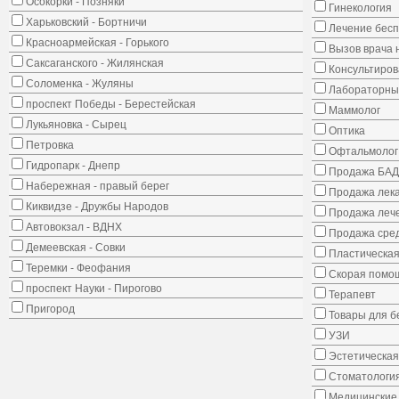
Осокорки - Позняки
Гинекология
Харьковский - Бортничи
Лечение бес
Красноармейская - Горького
Вызов врача 
Саксаганского - Жилянская
Консультиров
Соломенка - Жуляны
Лабораторны
проспект Победы - Берестейская
Маммолог
Лукьяновка - Сырец
Оптика
Петровка
Офтальмолог
Гидропарк - Днепр
Продажа БАД
Набережная - правый берег
Продажа лека
Киквидзе - Дружбы Народов
Продажа лече
Автовокзал - ВДНХ
Продажа сред
Демеевская - Совки
Пластическая
Теремки - Феофания
Скорая помо
проспект Науки - Пирогово
Терапевт
Пригород
Товары для 
УЗИ
Эстетическая
Стоматологи
Медицинские 