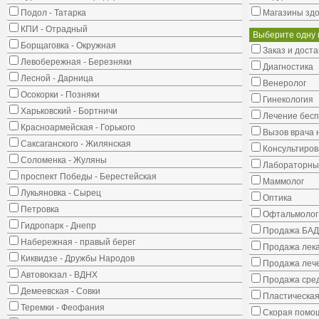
Подол - Татарка
Магазины здо
КПИ - Отрадный
Выберите одну 
Борщаговка - Окружная
Заказ и доста
Левобережная - Березняки
Диагностика
Лесной - Дарница
Венеролог
Осокорки - Позняки
Гинекология
Харьковский - Бортничи
Лечение бес
Красноармейская - Горького
Вызов врача 
Саксаганского - Жилянская
Консультиров
Соломенка - Жуляны
Лабораторны
проспект Победы - Берестейская
Маммолог
Лукьяновка - Сырец
Оптика
Петровка
Офтальмолог
Гидропарк - Днепр
Продажа БАД
Набережная - правый берег
Продажа лека
Киквидзе - Дружбы Народов
Продажа лече
Автовокзал - ВДНХ
Продажа сред
Демеевская - Совки
Пластическая
Теремки - Феофания
Скорая помо