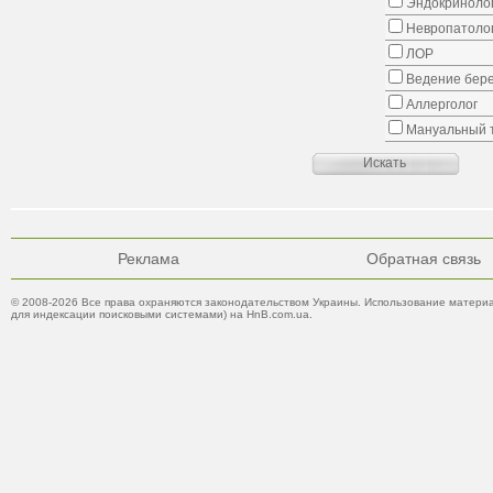
Эндокриноло
Невропатоло
ЛОР
Ведение бер
Аллерголог
Мануальный 
Реклама
Обратная связь
© 2008-2026 Все права охраняются законодательством Украины. Использование материа
для индексации поисковыми системами) на HnB.com.ua.