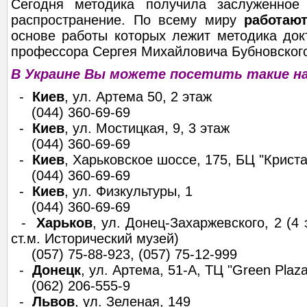
Сегодня методика получила заслуженное
распространение. По всему миру
работаю
основе работы которых лежит методика док
профессора Сергея Михайловича Бубновског
В Украине Вы можете посетить такие н
-
Киев
, ул. Артема 50, 2 этаж
(044) 360-69-69
-
Киев
, ул. Мостицкая, 9, 3 этаж
(044) 360-69-69
-
Киев
, Харьковское шоссе, 175, БЦ "Криста
(044) 360-69-69
-
Киев
, ул. Физкультуры, 1
(044) 360-69-69
-
Харьков
, ул. Донец-Захаржевского, 2 (4
ст.м. Исторический музей)
(057) 75-88-923, (057) 75-12-999
-
Донецк
, ул. Артема, 51-А, ТЦ "Green Plaza
(062) 206-555-9
-
Львов
, ул. Зеленая, 149