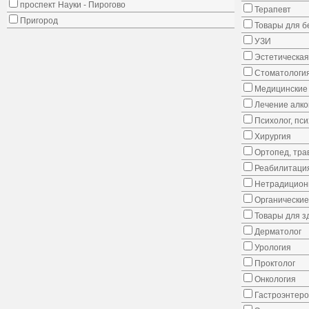
проспект Науки - Пирогово
Терапевт
Пригород
Товары для 
УЗИ
Эстетическая
Стоматологи
Медицинские 
Лечение алко
Психолог, пс
Хирургия
Ортопед, тра
Реабилитаци
Нетрадицион
Органические
Товары для з
Дерматолог
Урология
Проктолог
Онкология
Гастроэнтеро