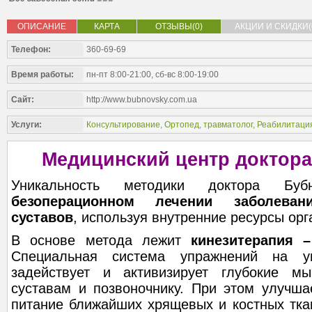
ОПИСАНИЕ
КАРТА
ОТЗЫВЫ(0)
АКЦИИ И СКИДКИ(
Телефон:
360-69-69
Время работы:
пн-пт 8:00-21:00, сб-вс 8:00-19:00
Сайт:
http://www.bubnovsky.com.ua
Услуги:
Консультирование
,
Ортопед, травматолог
,
Реабилитаци
Медицинский центр доктора
Уникальность методики доктора Буб
безоперационном лечении заболева
суставов
, используя внутренние ресурсы орг
В основе метода лежит
кинезитерапия 
Специальная система упражнений на ун
задействует и активизирует глубокие 
суставам и позвоночнику. При этом улучша
питание ближайших хрящевых и костных тка