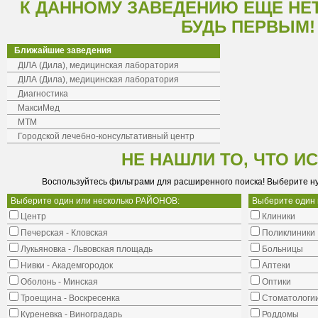
К ДАННОМУ ЗАВЕДЕНИЮ ЕЩЕ НЕ
БУДЬ ПЕРВЫМ!
Ближайшие заведения
ДІЛА (Дила), медицинская лаборатория
ДІЛА (Дила), медицинская лаборатория
Диагностика
МаксиМед
МТМ
Городской лечебно-консультативный центр
НЕ НАШЛИ ТО, ЧТО И
Воспользуйтесь фильтрами для расширенного поиска! Выберите н
Выберите один или несколько РАЙОНОВ:
Выберите один
Центр
Клиники
Печерская - Кловская
Поликлиники
Лукьяновка - Львовская площадь
Больницы
Нивки - Академгородок
Аптеки
Оболонь - Минская
Оптики
Троещина - Воскресенка
Стоматологи
Куреневка - Виноградарь
Роддомы