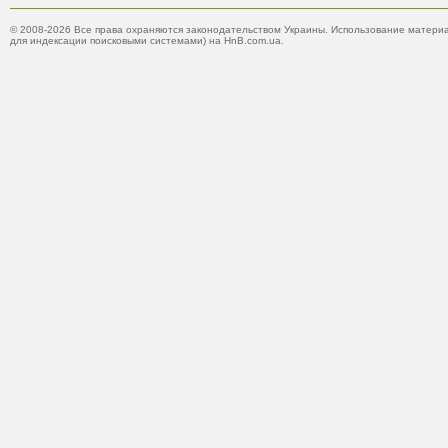
© 2008-2026 Все права охраняются законодательством Украины. Использование материа
для индексации поисковыми системами) на HnB.com.ua.