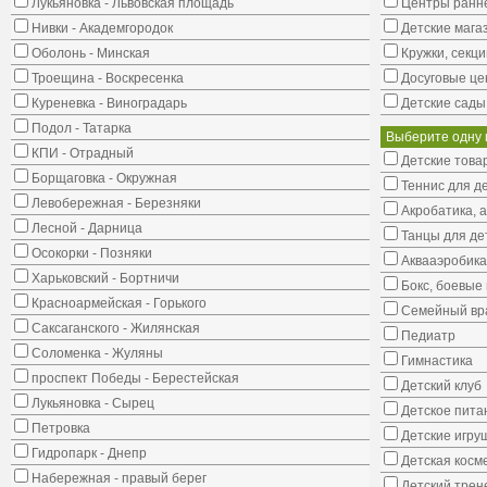
Лукьяновка - Львовская площадь
Центры ранне
Нивки - Академгородок
Детские мага
Оболонь - Минская
Кружки, секци
Троещина - Воскресенка
Досуговые це
Куреневка - Виноградарь
Детские сады
Подол - Татарка
Выберите одну 
КПИ - Отрадный
Детские това
Борщаговка - Окружная
Теннис для д
Левобережная - Березняки
Акробатика, 
Лесной - Дарница
Танцы для де
Осокорки - Позняки
Аквааэробика
Харьковский - Бортничи
Бокс, боевые 
Красноармейская - Горького
Семейный вр
Саксаганского - Жилянская
Педиатр
Соломенка - Жуляны
Гимнастика
проспект Победы - Берестейская
Детский клуб
Лукьяновка - Сырец
Детское пита
Петровка
Детские игру
Гидропарк - Днепр
Детская косм
Набережная - правый берег
Детский трен