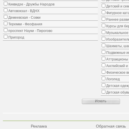
Киквидзе - Дружбы Народов
Детский и се
Автовокзал - ВДНХ
Фигурное кат
Демеевская - Совки
Раннее развит
Теремки - Феофания
Курсы для б
проспект Науки - Пирогово
Музыкальное 
Пригород
Изобразитель
Шахматы, шаш
Подвижные иг
Аттракционы
Английский и
Физическое в
Логопед
Детская одеж
Детская обув
Реклама
Обратная связь