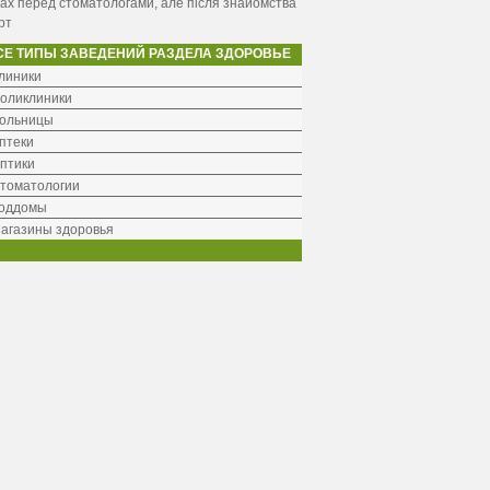
ах перед стоматологами, але після знайомства
рт
СЕ ТИПЫ ЗАВЕДЕНИЙ РАЗДЕЛА ЗДОРОВЬЕ
линики
оликлиники
ольницы
птеки
птики
томатологии
оддомы
агазины здоровья