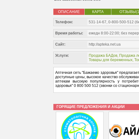
ОПИСАНИЕ
КАРТА
ОТЗЫВЫ(1
Телефон:
531-14-67, 0-800-500-512 (
Время работы:
ежедн 8:00-22:00; без пере
Сайт:
http://apteka.net.ua
Услуги:
Продажа БАДов
,
Продажа л
Товары для беременных
,
То
Аптечная сеть "Бажаемо здоровья" предлагае
доступные цены, высокое качество обслужив
аптекам высокую популярность у потребит
здоровья" 0 800 500 512 (звонки со стациона
ГОРЯЩИЕ ПРЕДЛОЖЕНИЯ И АКЦИИ