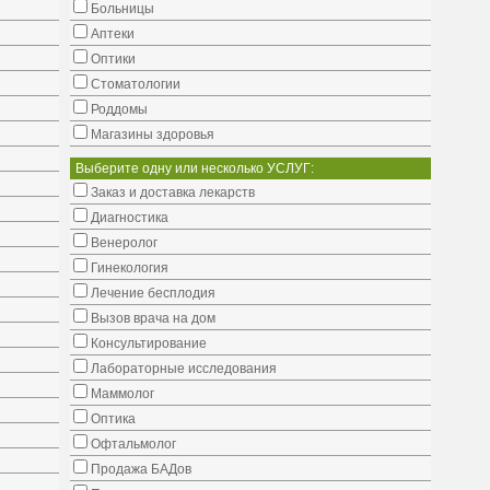
Больницы
Аптеки
Оптики
Стоматологии
Роддомы
Магазины здоровья
Выберите одну или несколько УСЛУГ:
Заказ и доставка лекарств
Диагностика
Венеролог
Гинекология
Лечение бесплодия
Вызов врача на дом
Консультирование
Лабораторные исследования
Маммолог
Оптика
Офтальмолог
Продажа БАДов