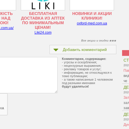
ЯКІСТЬ
БЕСПЛАТНАЯ
НОВИНКИ И АКЦИИ
 НАД
ДОСТАВКА ИЗ АПТЕК
КЛИНИКИ!
ТОЮ!
ПО МИНИМАЛЬНЫМ
oxford-med.com.ua
ЦЕНАМ!
s.com.ua/
Liki24.com
Все акции и скидки
Добавить комментарий
Комментарии, содержащие:
СТ
- угрозы и оскорбления;
202
- нецензурные выражения;
- рекламу товаров и услуг;
Па
- информацию, не относящуюся к
вид
теме публикации;
- а также написанные 1 человеком
че
под разными именами
будут удаляться!
ДЕ
202
Зат
зал
зав
ДЕ
202
Ду