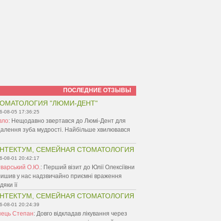
ПОСЛЕДНИЕ ОТЗЫВЫ
ОМАТОЛОГИЯ "ЛЮМИ-ДЕНТ"
6-08-05 17:36:25
вло
:
Нещодавно звертався до Люмі-Дент для
алення зуба мудрості. Найбільше хвилювався
НТЕКТУМ, СЕМЕЙНАЯ СТОМАТОЛОГИЯ
6-08-01 20:42:17
варський О.Ю.
:
Перший візит до Юлії Олексіївни
ишив у нас надзвичайно приємні враження
дяки її
НТЕКТУМ, СЕМЕЙНАЯ СТОМАТОЛОГИЯ
6-08-01 20:24:39
нець Степан
:
Довго відкладав лікування через