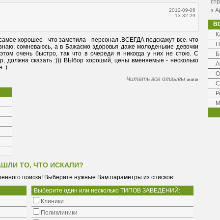
стр
з А
2012-09-06
13:32:29
В
К
самое хорошее - что заметила - персонал .ВСЕГДА подскажут все. что 
П
 знаю, сомневаюсь, а в Бажаємо здоровья даже молоденькие девочки 
том очень быстро, так что в очереди я никогда у них не стою. С 
Б
 должна сказать :))) ВЫбор хороший, цены вменяемые - несколько 
А
 :)
О
Читать все отзывы
С
Р
М
АШЛИ ТО, ЧТО ИСКАЛИ?
енного поиска! Выберите нужные Вам параметры из списков:
Выберите один или несколько ТИПОВ ЗАВЕДЕНИЙ:
Клиники
Поликлиники