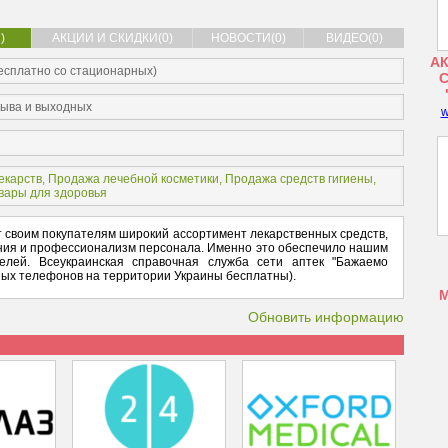
)
АКЦИИ И СКИДКИ(0)
НОВОСТИ(0)
ВИДЕО(0)
АК
бесплатно со стационарных)
рыва и выходных
w
екарств
,
Продажа лечебной косметики
,
Продажа средств гигиены
,
вары для здоровья
т своим покупателям широкий ассортимент лекарственных средств,
ания и профессионализм персонала. Именно это обеспечило нашим
елей. Всеукраинская справочная служба сети аптек "Бажаемо
рных телефонов на территории Украины бесплатны).
Обновить информацию