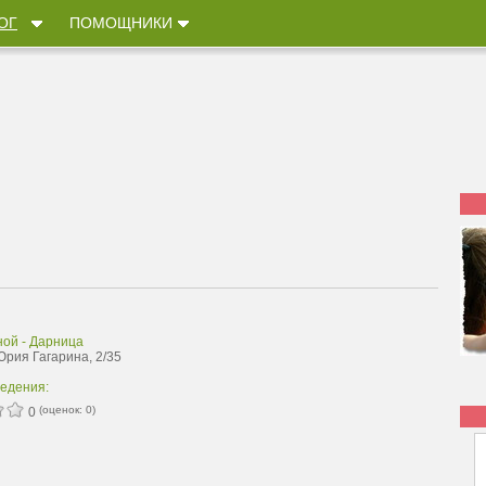
ОГ
ПОМОЩНИКИ
ной - Дарница
Юрия Гагарина, 2/35
ведения:
(оценок:
0
)
0