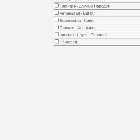
Киквидзе - Дружбы Народов
Автовокзал - ВДНХ
Демеевская - Совки
Теремки - Феофания
проспект Науки - Пирогово
Пригород