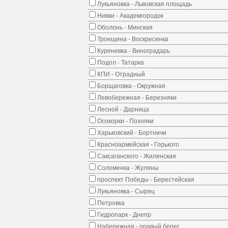
Лукьяновка - Львовская площадь
Нивки - Академгородок
Оболонь - Минская
Троещина - Воскресенка
Куреневка - Виноградарь
Подол - Татарка
КПИ - Отрадный
Борщаговка - Окружная
Левобережная - Березняки
Лесной - Дарница
Осокорки - Позняки
Харьковский - Бортничи
Красноармейская - Горького
Саксаганского - Жилянская
Соломенка - Жуляны
проспект Победы - Берестейская
Лукьяновка - Сырец
Петровка
Гидропарк - Днепр
Набережная - правый берег