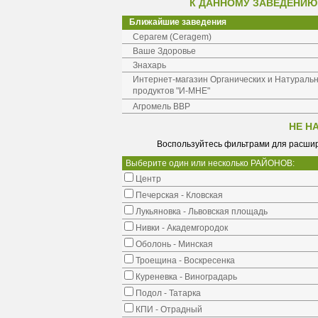
К ДАННОМУ ЗАВЕДЕНИЮ
Ближайшие заведения
Серагем (Ceragem)
Ваше Здоровье
Знахарь
Интернет-магазин Органических и Натураль
продуктов "И-МНЕ"
Агромель ВВР
НЕ Н
Воспользуйтесь фильтрами для расшир
Выберите один или несколько РАЙОНОВ:
Центр
Печерская - Кловская
Лукьяновка - Львовская площадь
Нивки - Академгородок
Оболонь - Минская
Троещина - Воскресенка
Куреневка - Виноградарь
Подол - Татарка
КПИ - Отрадный