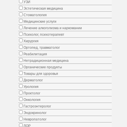
УЗИ
Эстетическая медицина
Стоматология
Медицинские услуги
Лечение алкоголизма и наркомании
Психолог, психотерапевт
Хирургия
Ортопед, травматолог
Реабилитация
Нетрадиционная медицина
Органические продукты
Товары для здоровья
Дерматолог
Урология
Проктолог
Онкология
Гастроэнтеролог
Эндокринолог
Невропатолог
ЛОР