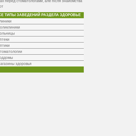
ах перед стоматологами, але після знайомства
рт
СЕ ТИПЫ ЗАВЕДЕНИЙ РАЗДЕЛА ЗДОРОВЬЕ
линики
оликлиники
ольницы
птеки
птики
томатологии
оддомы
агазины здоровья