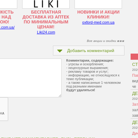
ЯКІСТЬ
БЕСПЛАТНАЯ
НОВИНКИ И АКЦИИ
 НАД
ДОСТАВКА ИЗ АПТЕК
КЛИНИКИ!
ТОЮ!
ПО МИНИМАЛЬНЫМ
oxford-med.com.ua
ЦЕНАМ!
s.com.ua/
Liki24.com
Все акции и скидки
Добавить комментарий
Комментарии, содержащие:
СТ
- угрозы и оскорбления;
- нецензурные выражения;
202
- рекламу товаров и услуг;
- информацию, не относящуюся к
Па
теме публикации;
вид
- а также написанные 1 человеком
под разными именами
че
будут удаляться!
ДЕ
202
Зат
зал
зав
ДЕ
202
Ду