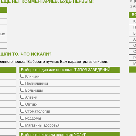
 ЕЩЕ НЕТ КОММЕНТАРИЕВ. БУДЬ ПЕРВЫМ!
стр
з А
В
К
П
Б
ных
А
О
С
АШЛИ ТО, ЧТО ИСКАЛИ?
Р
енного поиска! Выберите нужные Вам параметры из списков:
М
Выберите один или несколько ТИПОВ ЗАВЕДЕНИЙ:
Клиники
Поликлиники
Больницы
Аптеки
Оптики
Стоматологии
Роддомы
Магазины здоровья
Выберите одну или несколько УСЛУГ: