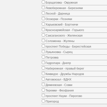
Борщаговка - Окружная
Левобережная - Березняки
Лесной - Дарница
Осокорки - Позняки
Харьковский - Бортничи
Красноармейская - Горького
Саксаганского - Жилянская
Соломенка - Жуляны
проспект Победы - Берестейская
Лукьяновка - Сырец
Петровка
Гидропарк - Днепр
Набережная - правый берег
Киквидзе - Дружбы Народов
Автовокзал - ВДНХ
Демеевская - Совки
Теремки - Феофания
проспект Науки - Пирогово
Пригород