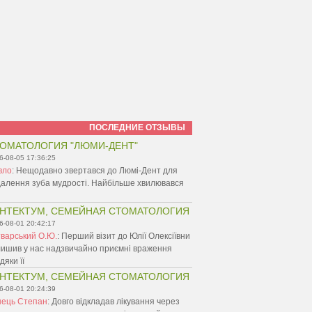
ПОСЛЕДНИЕ ОТЗЫВЫ
ОМАТОЛОГИЯ "ЛЮМИ-ДЕНТ"
6-08-05 17:36:25
вло
:
Нещодавно звертався до Люмі-Дент для
алення зуба мудрості. Найбільше хвилювався
НТЕКТУМ, СЕМЕЙНАЯ СТОМАТОЛОГИЯ
6-08-01 20:42:17
варський О.Ю.
:
Перший візит до Юлії Олексіївни
ишив у нас надзвичайно приємні враження
дяки її
НТЕКТУМ, СЕМЕЙНАЯ СТОМАТОЛОГИЯ
6-08-01 20:24:39
нець Степан
:
Довго відкладав лікування через