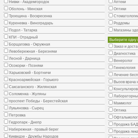
Нивки - Академгородок
Аптеки
Оболонь - Минская
Оптики
Троещина - Воскресенка
Стоматологи
Куреневка - Виноградарь
Роддомы
Подол - Татарка
Магазины здо
КПИ - Отрадный
Выберите одну 
Борщаговка - Окружная
Заказ и доста
Левобережная - Березняки
Диагностика
Лесной - Дарница
Венеролог
Осокорки - Позняки
Гинекология
Харьковский - Бортничи
Лечение бес
Красноармейская - Горького
Вызов врача 
Саксаганского - Жилянская
Консультиров
Соломенка - Жуляны
Лабораторны
проспект Победы - Берестейская
Маммолог
Лукьяновка - Сырец
Оптика
Петровка
Офтальмолог
Гидропарк - Днепр
Продажа БАД
Набережная - правый берег
Продажа лека
Киквидзе - Дружбы Народов