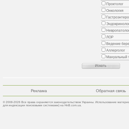
Проктолог
Онкология
Гастроэнтеро
Эндокриноло
Невропатоло
ЛОР
Ведение бер
Аллерголог
Мануальный 
Реклама
Обратная связь
© 2008-2026 Все права охраняются законодательством Украины. Использование материа
для индексации поисковыми системами) на HnB.com.ua.