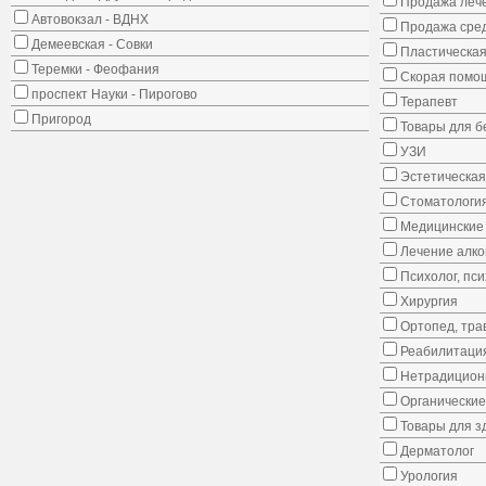
Продажа лече
Автовокзал - ВДНХ
Продажа сред
Демеевская - Совки
Пластическая
Теремки - Феофания
Скорая помо
проспект Науки - Пирогово
Терапевт
Пригород
Товары для 
УЗИ
Эстетическая
Стоматологи
Медицинские 
Лечение алко
Психолог, пс
Хирургия
Ортопед, тра
Реабилитаци
Нетрадицион
Органические
Товары для з
Дерматолог
Урология